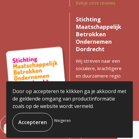
Bekijk onze reviews
Stichting
Maatschappelijk
Betrokken
Ondernemen
Dordrecht
Wij streven naar een
socialere, krachtigere
en duurzamere regio
met gelijke kansen voor
iedereen. Zien we
Door op accepteren te klikken ga je akkoord met
kansen voor
de geldende omgang van productinformatie
verbetering? Dan
zoals op de website wordt vermeld.
komen we in actie en
stimuleren we
Weigeren
ondernemen met
impact.