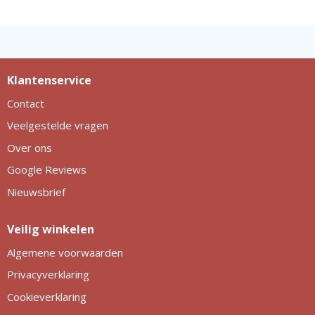
Philips
Kerstmanpakken
Cutter & Buck
Ludieke hoofdbanden
Craft
Kerstspellen
Klantenservice
Thule
Kersttassen
Contact
Veelgestelde vragen
Case Logic
kerstkaarsen
Over ons
Mepal
Google Reviews
Nieuwsbrief
Parker
Veilig winkelen
Stanley
Algemene voorwaarden
Privacyverklaring
Cookieverklaring