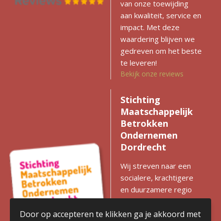
van onze toewijding
aan kwaliteit, service en
impact. Met deze
waardering blijven we
gedreven om het beste
te leveren!
Bekijk onze reviews
Stichting
Maatschappelijk
Betrokken
Ondernemen
Dordrecht
Wij streven naar een
socialere, krachtigere
en duurzamere regio
met gelijke kansen voor
iedereen. Zien we
Door op accepteren te klikken ga je akkoord met