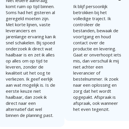
Niet iedere aanvraag
komt ruim op tijd binnen.
Ik blijf persoonlijk
Soms had het gisteren al
betrokken bij het
geregeld moeten zijn.
volledige traject. Ik
Met korte lijnen, vaste
controleer de
leveranciers en
bestanden, bewaak de
jarenlange ervaring kan ik
voortgang en houd
snel schakelen. Bij spoed
contact over de
onderzoek ik direct wat
productie en levering.
haalbaar is en zet ik alles
Gaat er onverhoopt iets
op alles om op tijd te
mis, dan verschuil ik mij
leveren, zonder de
niet achter een
kwaliteit uit het oog te
leverancier of
verliezen. Ik geef eerlijk
bestelnummer. Ik zoek
aan wat mogelijk is. Is de
naar een oplossing en
eerste keuze niet
zorg dat het wordt
haalbaar, dan zoek ik
opgepakt. Afspraak is
direct naar een
afspraak, ook wanneer
alternatief dat wel
het even tegenzit.
binnen de planning past.