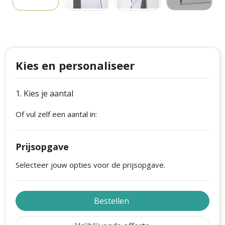
Philips
Kerstmanpakken
Cutter & Buck
Ludieke hoofdbanden
Craft
Kerstspellen
Kies en personaliseer
Thule
Kersttassen
1. Kies je aantal
Case Logic
kerstkaarsen
Of vul zelf een aantal in:
Mepal
Parker
Prijsopgave
Stanley
Selecteer jouw opties voor de prijsopgave.
Bestellen