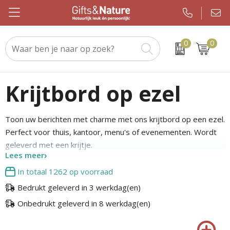
0
0
Beurs & evenement
Custom made handdoeken als relatiegeschenk
WMF
Geslaagden en Examen
Kerstsjaals
Drinkwaren
Custom made sokken als relatiegeschenk
JBL
Brievenbuspakketten
Kerstpakketten
Krijtbord op ezel
Elektronica en gadgets
Custom made promotiematerialen op maat
Igloo
Koningsdag
Keuzekado
Toon uw berichten met charme met ons krijtbord op een ezel.
Eten & drinken
Samsonite
Pakketten voor elke gelegenheid
Kerstgadgets
Perfect voor thuis, kantoor, menu's of evenementen. Wordt
geleverd met een krijtje.
Kleding en caps
Sony
Pasen
Kerstverpakkingen
Lees meer
In totaal
1262
op voorraad
Notitieboeken en kantoor
Tefal
Sinterklaas
Kersttruien
Bedrukt geleverd in 3 werkdag(en)
Outdoor en vrije tijd
Nespresso
Verjaardagen
Kerstballen
Onbedrukt geleverd in 8 werkdag(en)
Paraplu's
Chupa Chups
Voetbal, EK en WK
Kerstknuffels