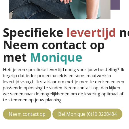
Specifieke
levertijd
n
Neem contact op
met
Monique
Heb je een specifieke levertijd nodig voor jouw bestelling? Ik
begrijp dat ieder project uniek is en soms maatwerk in
levertijd vraagt. Ik sta klaar om met je mee te denken en een
passende oplossing te vinden. Neem contact op, dan kijken
we samen naar de mogelijkheden om de levering optimaal af
te stemmen op jouw planning.
Neem contact op
Bel Monique (0)10 3228484