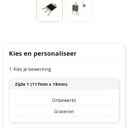
Philips
Kerstmanpakken
Cutter & Buck
Ludieke hoofdbanden
Craft
Kerstspellen
Thule
Kersttassen
Kies en personaliseer
Case Logic
kerstkaarsen
Mepal
1. Kies je bewerking
Parker
Zijde 1 (117mm x 18mm)
Stanley
Onbewerkt
Graveren