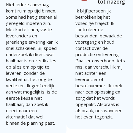
tot nazorg
Niet iedere aanvraag
komt ruim op tijd binnen.
Ik blijf persoonlijk
Soms had het gisteren al
betrokken bij het
geregeld moeten zijn.
volledige traject. Ik
Met korte lijnen, vaste
controleer de
leveranciers en
bestanden, bewaak de
jarenlange ervaring kan ik
voortgang en houd
snel schakelen. Bij spoed
contact over de
onderzoek ik direct wat
productie en levering.
haalbaar is en zet ik alles
Gaat er onverhoopt iets
op alles om op tijd te
mis, dan verschuil ik mij
leveren, zonder de
niet achter een
kwaliteit uit het oog te
leverancier of
verliezen. Ik geef eerlijk
bestelnummer. Ik zoek
aan wat mogelijk is. Is de
naar een oplossing en
eerste keuze niet
zorg dat het wordt
haalbaar, dan zoek ik
opgepakt. Afspraak is
direct naar een
afspraak, ook wanneer
alternatief dat wel
het even tegenzit.
binnen de planning past.