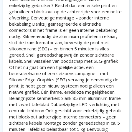
enkelzijdig gebruiken? Bestel dan een enkele print en
gebruik een block-out op de achterzijde voor een nette
afwerking. Eenvoudige montage – zonder interne
bekabeling Dankzij geïntegreerde elektrische
connectors in het frame is er geen interne bekabeling
nodig. Klik eenvoudig de aluminium profielen in elkaar,
sluit de transformator aan, bevestig de print met
siliconen rand (SEG) – en binnen 5 minuten is alles
gereed. Snel, gereedschapsvrij én zonder zichtbare
kabels. Snel wisselen van boodschap met SEG-grafiek
Of het nu gaat om een tijdelijke actie, een
beursdeelname of een seizoenscampagne – met
Silicone Edge Graphics (SEG) vervang je eenvoudig de
print. Je hebt geen nieuw systeem nodig; alleen een
nieuwe grafiek. Één frame, eindeloze mogelijkheden.
Belangrijkste kenmerken: Slank 85 mm aluminium frame
met zwart tafelblad Dubbelzijdige LED-verlichting met
centrale lichtbron Ook geschikt voor enkelzijdig gebruik
met block-out achterzijde Interne connectors – geen
zichtbare kabels Montage zonder gereedschap in ca. 5
minuten Tafelblad belastbaar tot 5 kg Eenvoudig