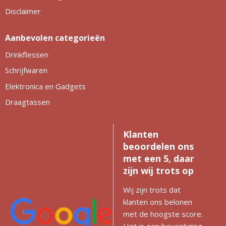
Philips
Kerstmanpakken
Disclaimer
Cutter & Buck
Ludieke hoofdbanden
Aanbevolen categorieën
Craft
Kerstspellen
Drinkflessen
Schrijfwaren
Thule
Kersttassen
Elektronica en Gadgets
Case Logic
kerstkaarsen
Draagtassen
Mepal
Klanten
Parker
beoordelen ons
met een 5, daar
Stanley
zijn wij trots op
Wij zijn trots dat
klanten ons belonen
met de hoogste score.