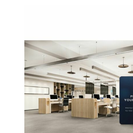
een standaardhoogte van 230 cm. De centrale steunbu
midden garandeert stabiliteit. Door deze centrale st
bedrukking aanbevolen. Ideaal voor gebruik bij beur
ruimtes en andere indoor promoties. Snel en eenvoud
buizenframe van geanodiseerd aluminium (Ø 32 mm) i
monteren. Verbind de genummerde buizen, trek de pri
onderzijde dicht en klaar is je strakke presentatie. Na
gemakkelijk op in de bijgeleverde luxe draagtas – ide
Strakke en kreukvrije presentatie De hoes is gemaak
polyester) – een rekbare, kreukvrije stof die zorgt v
uitstraling. Het materiaal is B1-brandvertragend, wa
voor gebruik op beurzen en andere indoor evenementen.
de print strak gespannen en is je boodschap altijd dui