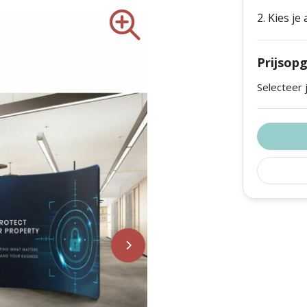
is met veiligheidspin in het
2. Kies je
eun wordt een enkelzijdige
zen, pop-up events, openbare
Prijsop
ig te monteren Het lichte
s volledig gereedschapsvrij te
Selecteer 
nt over het frame, rits de
 gebruik berg je alles
aal voor mobiel gebruik.
t van Soft Knit (100%
oor een nette, professionele
t het uitermate geschikt maakt
 Dankzij de ritssluiting blijft
delijk zichtbaar – keer op keer.