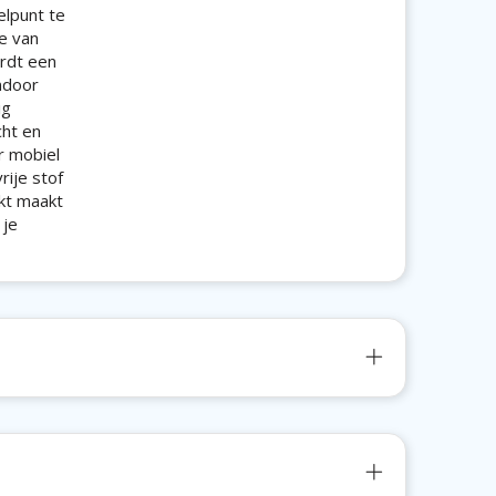
lpunt te
e van
ordt een
ndoor
ig
cht en
r mobiel
rije stof
ikt maakt
 je