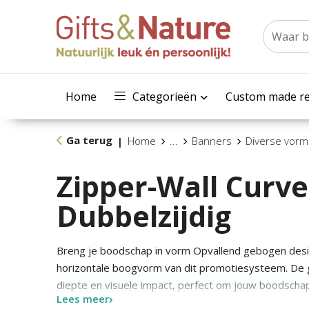
Home
Categorieën
Custom made re
Ga terug
Home
...
Banners
Diverse vor
|
Zipper-Wall Curv
Dubbelzijdig
Breng je boodschap in vorm Opvallend gebogen desi
horizontale boogvorm van dit promotiesysteem. De
diepte en visuele impact, perfect om jouw boodschap
Lees meer
Deze vrijstaande achterwand is beschikbaar in dive