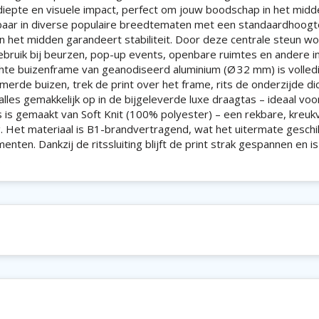
pte en visuele impact, perfect om jouw boodschap in het midde
kbaar in diverse populaire breedtematen met een standaardhoogt
in het midden garandeert stabiliteit. Door deze centrale steun w
gebruik bij beurzen, pop-up events, openbare ruimtes en andere i
hte buizenframe van geanodiseerd aluminium (Ø 32 mm) is volled
rde buizen, trek de print over het frame, rits de onderzijde di
 alles gemakkelijk op in de bijgeleverde luxe draagtas – ideaal voo
s is gemaakt van Soft Knit (100% polyester) – een rekbare, kreukv
ng. Het materiaal is B1-brandvertragend, wat het uitermate gesch
en. Dankzij de ritssluiting blijft de print strak gespannen en is
.