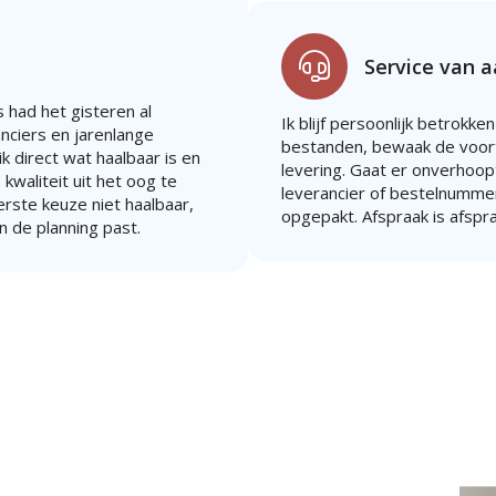
Service van 
 had het gisteren al
Ik blijf persoonlijk betrokken
anciers en jarenlange
bestanden, bewaak de voort
k direct wat haalbaar is en
levering. Gaat er onverhoopt 
 kwaliteit uit het oog te
leverancier of bestelnummer
eerste keuze niet haalbaar,
opgepakt. Afspraak is afspr
n de planning past.