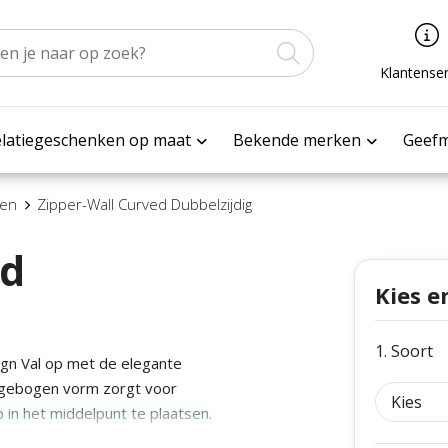
Klantenser
latiegeschenken op maat
Bekende merken
Geef
men
Zipper-Wall Curved Dubbelzijdig
ed
Kies e
1. Soort
gn Val op met de elegante
 gebogen vorm zorgt voor
 in het middelpunt te plaatsen.
rse populaire breedtematen met