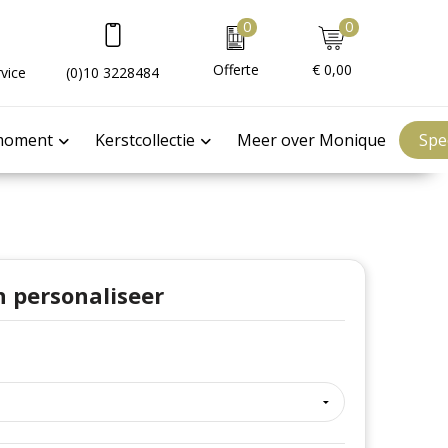
0
0
Offerte
€ 0,00
vice
(0)10 3228484
moment
Kerstcollectie
Meer over Monique
Spe
n personaliseer