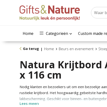
Home
Categorieën
Custom made re
Ga terug
Home
Beurs en evenement
Stoe
|
Natura Krijtbord 
x 116 cm
Nodig klanten en bezoekers uit om een bezoekje aan
rustieke krijtbord. Het hoogwaardig gebeitste hard
lakbescherming. Geschikt voor binnen- en buitengebru
Lees meer
restaurant- of winkelingang neer te zetten.