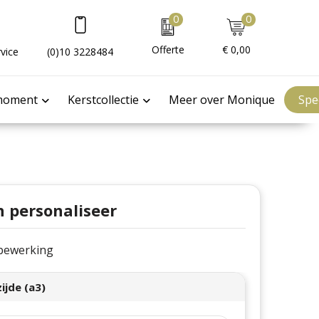
0
0
Offerte
€ 0,00
vice
(0)10 3228484
moment
Kerstcollectie
Meer over Monique
Spe
n personaliseer
e bewerking
ijde (a3)