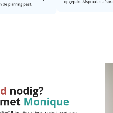
opgepakt. Afspraak is afspr
n de planning past.
jd
nodig?
 met
Monique
ling? Ik begrijp dat ieder project uniek is en