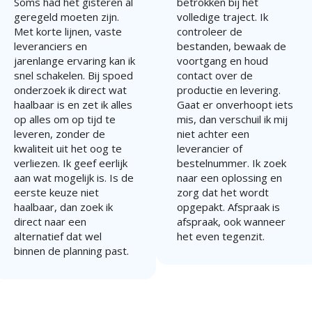
Soms had het gisteren al
betrokken bij het
geregeld moeten zijn.
volledige traject. Ik
Met korte lijnen, vaste
controleer de
leveranciers en
bestanden, bewaak de
jarenlange ervaring kan ik
voortgang en houd
snel schakelen. Bij spoed
contact over de
onderzoek ik direct wat
productie en levering.
haalbaar is en zet ik alles
Gaat er onverhoopt iets
op alles om op tijd te
mis, dan verschuil ik mij
leveren, zonder de
niet achter een
kwaliteit uit het oog te
leverancier of
verliezen. Ik geef eerlijk
bestelnummer. Ik zoek
aan wat mogelijk is. Is de
naar een oplossing en
eerste keuze niet
zorg dat het wordt
haalbaar, dan zoek ik
opgepakt. Afspraak is
direct naar een
afspraak, ook wanneer
alternatief dat wel
het even tegenzit.
binnen de planning past.