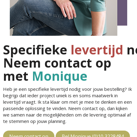
Specifieke
levertijd
n
Neem contact op
met
Monique
Heb je een specifieke levertijd nodig voor jouw bestelling? Ik
begrijp dat ieder project uniek is en soms maatwerk in
levertijd vraagt. Ik sta klaar om met je mee te denken en een
passende oplossing te vinden. Neem contact op, dan kijken
we samen naar de mogelijkheden om de levering optimaal af
te stemmen op jouw planning.
Neem contact op
Bel Monique (0)10 3228484