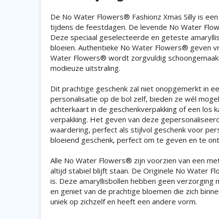
De No Water Flowers® Fashionz Xmas Silly is een 
tijdens de feestdagen. De levende No Water Flo
Deze speciaal geselecteerde en geteste amarylli
bloeien. Authentieke No Water Flowers® geven vri
Water Flowers® wordt zorgvuldig schoongemaakt e
modieuze uitstraling.
Dit prachtige geschenk zal niet onopgemerkt in e
personalisatie op de bol zelf, bieden ze wél mog
achterkaart in de geschenkverpakking of een los k
verpakking. Het geven van deze gepersonaliseer
waardering, perfect als stijlvol geschenk voor pe
bloeiend geschenk, perfect om te geven en te on
Alle No Water Flowers® zijn voorzien van een me
altijd stabiel blijft staan. De Originele No Water 
is. Deze amaryllisbollen hebben geen verzorging nod
en geniet van de prachtige bloemen die zich binne
uniek op zichzelf en heeft een andere vorm.