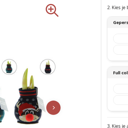
ieke No Water Flowers® geven
2. Kies j
egarandeerd. Iedere No Water
perfectie gewaxt. Dit geeft de
Gepers
kast belanden. Hoewel
tie op de bol zelf, bieden ze
 via een gepersonaliseerde
je. Zo kun je toch jouw
king. Het geven van deze
Full co
t gevoel van verbondenheid en
eel of relaties. De No Water
nk, perfect om te geven en te
len steun waardoor de wax
blijft staan. De Originele No
abel die aan de bol bevestigd
3. Kies je