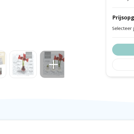
g. Zet de wax amaryllis op een
 de prachtige bloemen die zich
Prijsop
tuurproducten, elke bol is
Selecteer 
s afgebeeld op de foto. De No
r tot en met februari.
alisatie of eventuele