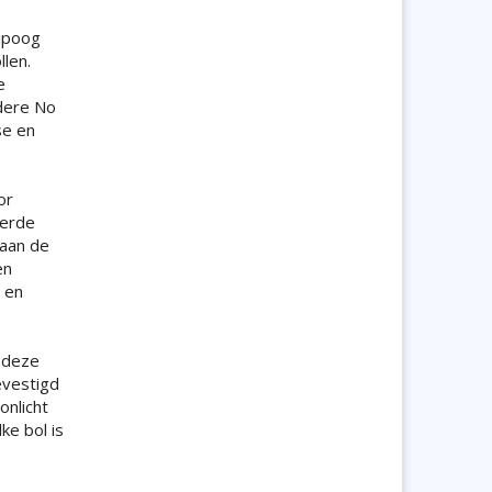
nipoog
len.
e
edere No
se en
or
eerde
 aan de
en
 en
 deze
evestigd
onlicht
ke bol is