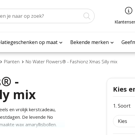
Klantenser
latiegeschenken op maat
Bekende merken
Geef
Planten
No Water Flowers® - Fashionz Xmas Silly mix
® -
Kies e
ly mix
1. Soort
els en vrolijk kerstcadeau,
feestdagen. De levende No
aakte wax amaryllisbollen.
ollen hebben genoeg energie