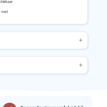
chikbaar
t met