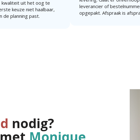
 kwaliteit uit het oog te
leverancier of bestelnummer
eerste keuze niet haalbaar,
opgepakt. Afspraak is afspr
n de planning past.
jd
nodig?
 met
Monique