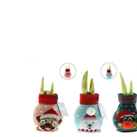
om zonder water te groeien en te bloeien. Authent
vrij korte bloemstelen, vallen niet om en bloeien g
Flowers® wordt zorgvuldig schoongemaakt en tot in 
bloembol een eigentijdse en modieuze uitstraling.
Dit prachtige geschenk zal niet onopgemerkt in een 
sommige varianten niet geschikt zijn voor personalisa
wél mogelijkheden voor een persoonlijke boodschap
achterkaart in de geschenkverpakking of een los kaart
boodschap, logo of slogan toevoegen aan de verpak
gepersonaliseerde No Water Flowers® versterkt he
waardering, perfect als stijlvol geschenk voor person
Flowers® zijn een uniek groeiend en bloeiend gesche
ontvangen.
Alle No Water Flowers® zijn voorzien van een meta
amaryllis neergezet kan worden en deze altijd stabiel 
Water Flowers® zijn makkelijk te herkennen aan het l