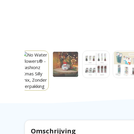
is. Deze amaryllisbollen hebben geen verzorging nodi
lichte plek, maar niet in direct zonlicht en geniet van
binnen 3 tot 5 weken ontwikkelen. Bloembollen zijn na
uniek op zichzelf en heeft een andere vorm.
Dit product wordt standaard geleverd in de mix zoal
Water Flowers® zijn alleen beschikbaar van septembe
Heeft u vragen over dit product, de gewenste person
verpakkingen? Neem dan gerust contact met ons op.
Omschrijving