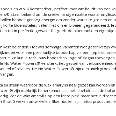
speels en vrolijk kerstcadeau, perfect voor wie houdt van een k
wers® staan bekend om de unieke handgemaakte wax amaryllisbol
sbollen hebben genoeg energie om zonder water te groeien en t
j korte bloemstelen, vallen niet om en bloeien gegarandeerd. I
n tot in perfectie gewaxt. Dit geeft de bloembol een eigentijd
en kast belanden. Hoewel sommige varianten niet geschikt zijn vo
elijkheden voor een persoonlijke boodschap via een gepersonalis
aartje. Zo kun je toch jouw boodschap, logo of slogan toevoegen
de No Water Flowers® versterkt het gevoel van verbondenheid 
rsoneel of relaties. De No Water Flowers® zijn een uniek groeiend
tvangen.
talen steun waardoor de wax amaryllis neergezet kan worden en
Flowers® zijn makkelijk te herkennen aan het label die aan de bol b
ig. Zet de wax amaryllis op een lichte plek, maar niet in direct z
n 3 tot 5 weken ontwikkelen. Bloembollen zijn natuurproducten, el