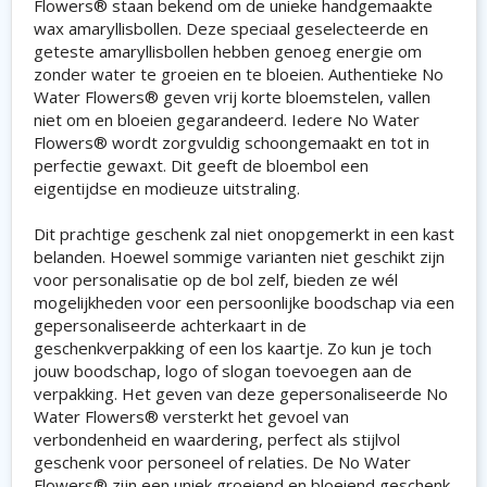
Flowers® staan bekend om de unieke handgemaakte
wax amaryllisbollen. Deze speciaal geselecteerde en
geteste amaryllisbollen hebben genoeg energie om
zonder water te groeien en te bloeien. Authentieke No
Water Flowers® geven vrij korte bloemstelen, vallen
niet om en bloeien gegarandeerd. Iedere No Water
Flowers® wordt zorgvuldig schoongemaakt en tot in
perfectie gewaxt. Dit geeft de bloembol een
eigentijdse en modieuze uitstraling.
Dit prachtige geschenk zal niet onopgemerkt in een kast
belanden. Hoewel sommige varianten niet geschikt zijn
voor personalisatie op de bol zelf, bieden ze wél
mogelijkheden voor een persoonlijke boodschap via een
gepersonaliseerde achterkaart in de
geschenkverpakking of een los kaartje. Zo kun je toch
jouw boodschap, logo of slogan toevoegen aan de
verpakking. Het geven van deze gepersonaliseerde No
Water Flowers® versterkt het gevoel van
verbondenheid en waardering, perfect als stijlvol
geschenk voor personeel of relaties. De No Water
Flowers® zijn een uniek groeiend en bloeiend geschenk,