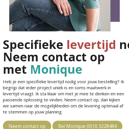
Specifieke
levertijd
n
Neem contact op
met
Monique
Heb je een specifieke levertijd nodig voor jouw bestelling? Ik
begrijp dat ieder project uniek is en soms maatwerk in
levertijd vraagt. Ik sta klaar om met je mee te denken en een
passende oplossing te vinden. Neem contact op, dan kijken
we samen naar de mogelijkheden om de levering optimaal af
te stemmen op jouw planning.
Neem contact op
Bel Monique (0)10 3228484