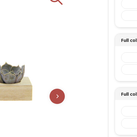
en duurzaamheid. Wil je deze
n, leg ze dan met de onderzijde
 potgrond.
s houder voor de 3 mini-
Full co
 met jouw logo, slogan of
. Deze combinatie van hout en
bureau. Op het kaartje staat
e ontvanger weet wat voor
ang in beeld bij de ontvanger,
wijnt. Personaliseer ze met
 kaartje voor een blijvende
Full c
t onze Tiny Treasurez®.
alisatie of eventuele