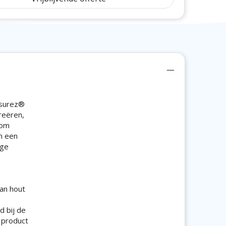
asurez®
reëren,
 om
n een
oge
van hout
d bij de
 product