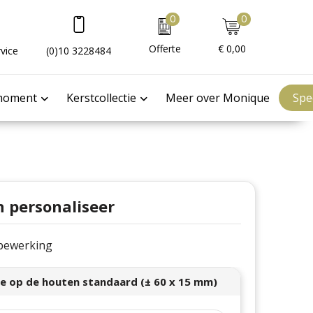
0
0
Offerte
€ 0,00
vice
(0)10 3228484
moment
Kerstcollectie
Meer over Monique
Spe
n personaliseer
e bewerking
e op de houten standaard (± 60 x 15 mm)