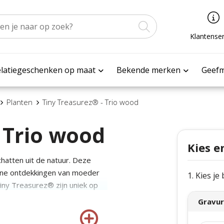
Klantenser
latiegeschenken op maat
Bekende merken
Geef
Planten
Tiny Treasurez® - Trio wood
 Trio wood
Kies e
chatten uit de natuur. Deze
ine ontdekkingen van moeder
1. Kies j
Tiny Treasurez® zijn uniek op
lijk ideaal is. Ze kunnen heel
Gravur
uurlijke overlevingsdrang. Tiny
n blad om maandenlang droog