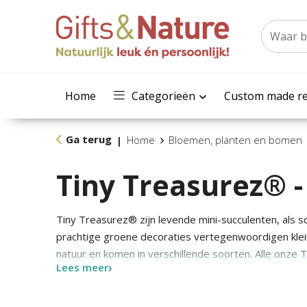
Home
Categorieën
Custom made re
Ga terug
Home
Bloemen, planten en bomen
|
Tiny Treasurez® -
Tiny Treasurez® zijn levende mini-succulenten, als s
prachtige groene decoraties vertegenwoordigen kle
natuur en komen in verschillende soorten. Alle onze 
Lees meer
zichzelf en hebben weinig onderhoud nodig, wat natuur
langzaam wortels creëren, een illustratie van hun nat
Treasurez® hebben voldoende vochtreserves in hu