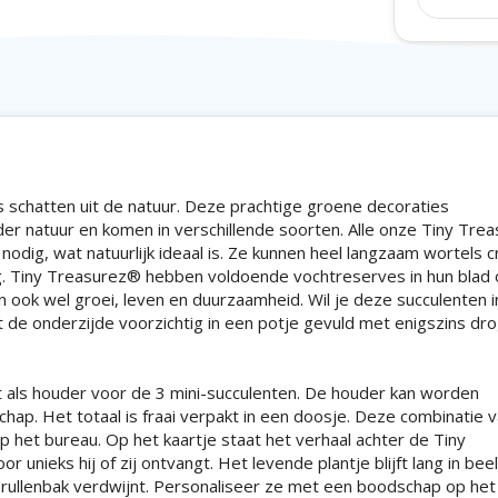
s schatten uit de natuur. Deze prachtige groene decoraties
r natuur en komen in verschillende soorten. Alle onze Tiny Tre
nodig, wat natuurlijk ideaal is. Ze kunnen heel langzaam wortels c
rang. Tiny Treasurez® hebben voldoende vochtreserves in hun blad
ook wel groei, leven en duurzaamheid. Wil je deze succulenten i
t de onderzijde voorzichtig in een potje gevuld met enigszins dr
 als houder voor de 3 mini-succulenten. De houder kan worden
ap. Het totaal is fraai verpakt in een doosje. Deze combinatie 
 het bureau. Op het kaartje staat het verhaal achter de Tiny
nieks hij of zij ontvangt. Het levende plantje blijft lang in beel
prullenbak verdwijnt. Personaliseer ze met een boodschap op het