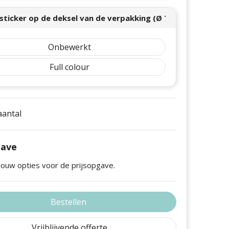
sticker op de deksel van de verpakking (Ø 74mm) - full colo
Onbewerkt
Full colour
 aantal
gave
jouw opties voor de prijsopgave.
Bestellen
Vrijblijvende offerte