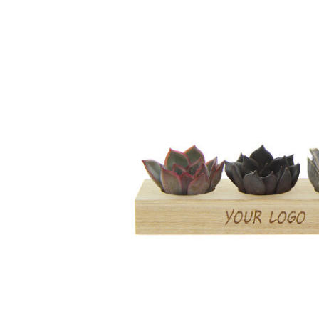
te overleven. Ze symboliseren ook wel groei, leven 
succulenten in een later stadium verder laten groeie
voorzichtig in een potje gevuld met enigszins droge
Het FSC-gecertificeerde houten standaardje dient al
succulenten. De houder kan worden gepersonaliseerd
boodschap. Het totaal is fraai verpakt in een doosje
de Tiny Treasurez® is een perfect item voor op het 
het verhaal achter de Tiny Treasurez®, zodat ook d
unieks hij of zij ontvangt. Het levende plantje blijft l
omdat het niet zomaar in een kast of prullenbak verd
een boodschap op het product of door middel van een
indruk. Breng wat extra groene decoratie in huis me
Heeft u vragen over dit product, de gewenste person
verpakkingen? Neem dan gerust contact met ons op.