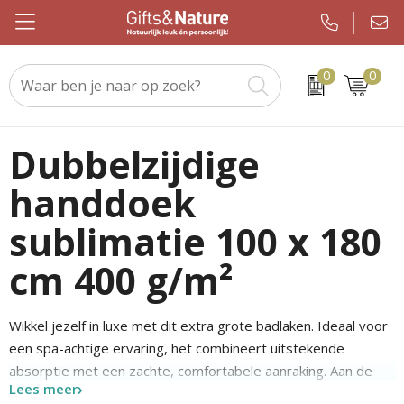
0
0
Beurs & evenement
Custom made handdoeken als relatiegeschenk
WMF
Geslaagden en Examen
Kerstsjaals
Drinkwaren
Custom made sokken als relatiegeschenk
JBL
Brievenbuspakketten
Kerstpakketten
Dubbelzijdige
handdoek
Elektronica en gadgets
Custom made promotiematerialen op maat
Igloo
Koningsdag
Keuzekado
sublimatie 100 x 180
Eten & drinken
Samsonite
Pakketten voor elke gelegenheid
Kerstgadgets
cm 400 g/m²
Kleding en caps
Sony
Pasen
Kerstverpakkingen
Notitieboeken en kantoor
Tefal
Sinterklaas
Kersttruien
Wikkel jezelf in luxe met dit extra grote badlaken. Ideaal voor
een spa-achtige ervaring, het combineert uitstekende
Outdoor en vrije tijd
Nespresso
Verjaardagen
Kerstballen
absorptie met een zachte, comfortabele aanraking. Aan de
Lees meer
ene kant 100% katoen terry voor ultiem comfort. Terwijl de
Paraplu's
Chupa Chups
Voetbal, EK en WK
Kerstknuffels