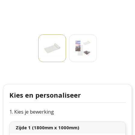
Philips
Kerstmanpakken
Cutter & Buck
Ludieke hoofdbanden
Craft
Kerstspellen
Thule
Kersttassen
Case Logic
kerstkaarsen
Mepal
Parker
Kies en personaliseer
Stanley
1. Kies je bewerking
Zijde 1 (1800mm x 1000mm)