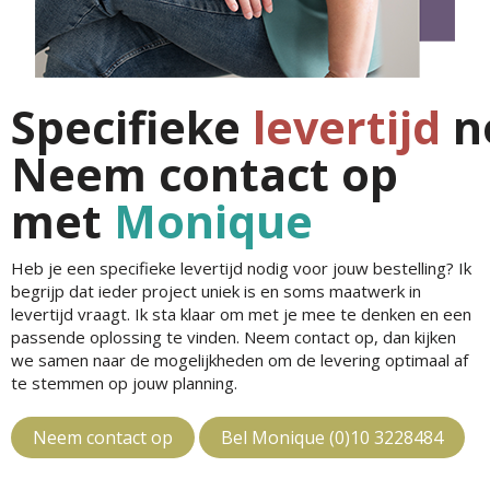
Specifieke
levertijd
n
Neem contact op
met
Monique
Heb je een specifieke levertijd nodig voor jouw bestelling? Ik
begrijp dat ieder project uniek is en soms maatwerk in
levertijd vraagt. Ik sta klaar om met je mee te denken en een
passende oplossing te vinden. Neem contact op, dan kijken
we samen naar de mogelijkheden om de levering optimaal af
te stemmen op jouw planning.
Neem contact op
Bel Monique (0)10 3228484