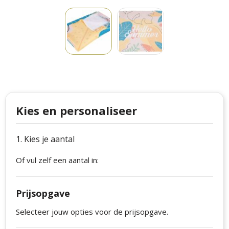
Philips
Kerstmanpakken
Cutter & Buck
Ludieke hoofdbanden
Craft
Kerstspellen
Thule
Kersttassen
Case Logic
kerstkaarsen
Kies en personaliseer
Mepal
1. Kies je aantal
Parker
Of vul zelf een aantal in:
Stanley
Prijsopgave
Selecteer jouw opties voor de prijsopgave.