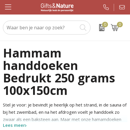
0
0
Beurs & evenement
Custom made handdoeken als relatiegeschenk
WMF
Geslaagden en Examen
Kerstsjaals
Drinkwaren
Custom made sokken als relatiegeschenk
JBL
Brievenbuspakketten
Kerstpakketten
Hammam
handdoeken
Elektronica en gadgets
Custom made promotiematerialen op maat
Igloo
Koningsdag
Keuzekado
Bedrukt 250 grams
Eten & drinken
Samsonite
Pakketten voor elke gelegenheid
Kerstgadgets
100x150cm
Kleding en caps
Sony
Pasen
Kerstverpakkingen
Notitieboeken en kantoor
Tefal
Sinterklaas
Kersttruien
Stel je voor: je bevindt je heerlijk op het strand, in de sauna of
bij het zwembad, en na het afdrogen voelt je handdoek zo
Outdoor en vrije tijd
Nespresso
Verjaardagen
Kerstballen
zwaar als een baksteen aan. Maar met onze hamamdoeken
Lees meer
wordt dit verleden tijd. Ideaal voor de zomer, want ze zijn
Paraplu's
Chupa Chups
Voetbal, EK en WK
Kerstknuffels