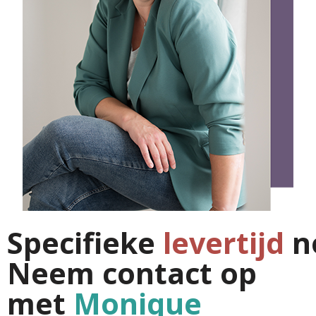
Specifieke
levertijd
n
Neem contact op
met
Monique