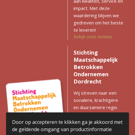
aan kwaliteit, service en
impact. Met deze
waardering blijven we
gedreven om het beste
te leveren!
Bekijk onze reviews
Stichting
Maatschappelijk
Betrokken
Ondernemen
Dordrecht
Wij streven naar een
socialere, krachtigere
en duurzamere regio
met gelijke kansen voor
iedereen. Zien we
Door op accepteren te klikken ga je akkoord met
kansen voor
de geldende omgang van productinformatie