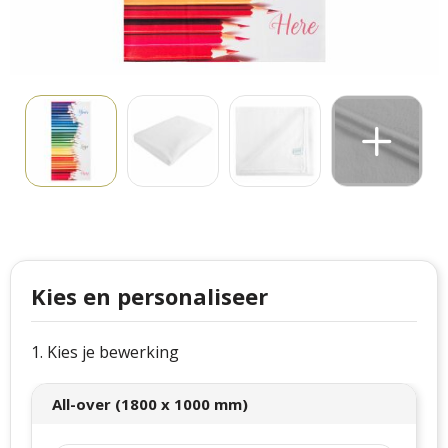
Philips
Kerstmanpakken
Cutter & Buck
Ludieke hoofdbanden
Craft
Kerstspellen
Thule
Kersttassen
Case Logic
kerstkaarsen
Mepal
Parker
Kies en personaliseer
Stanley
1. Kies je bewerking
All-over (1800 x 1000 mm)