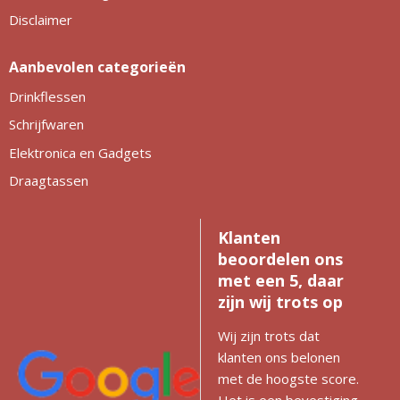
Philips
Kerstmanpakken
Disclaimer
Cutter & Buck
Ludieke hoofdbanden
Aanbevolen categorieën
Craft
Kerstspellen
Drinkflessen
Schrijfwaren
Thule
Kersttassen
Elektronica en Gadgets
Case Logic
kerstkaarsen
Draagtassen
Mepal
Klanten
Parker
beoordelen ons
met een 5, daar
Stanley
zijn wij trots op
Wij zijn trots dat
klanten ons belonen
met de hoogste score.