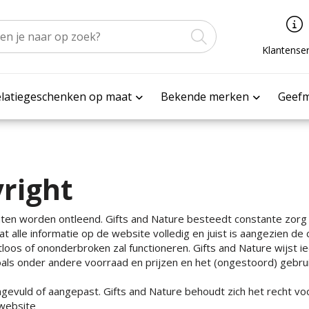
Klantenser
latiegeschenken op maat
Bekende merken
Geef
yright
ten worden ontleend. Gifts and Nature besteedt constante zorg
 alle informatie op de website volledig en juist is aangezien d
oos of ononderbroken zal functioneren. Gifts and Nature wijst ied
zoals onder andere voorraad en prijzen en het (ongestoord) gebru
evuld of aangepast. Gifts and Nature behoudt zich het recht voo
 website