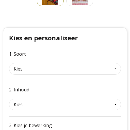
Philips
Kerstmanpakken
Cutter & Buck
Ludieke hoofdbanden
Craft
Kerstspellen
Kies en personaliseer
Thule
Kersttassen
1. Soort
Case Logic
kerstkaarsen
Mepal
Parker
2. Inhoud
Stanley
3. Kies je bewerking