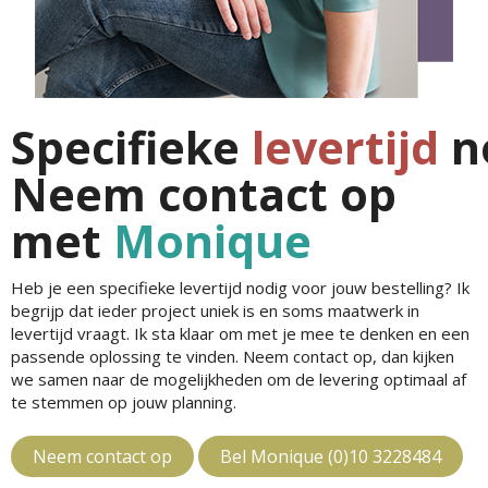
Specifieke
levertijd
n
Neem contact op
met
Monique
Heb je een specifieke levertijd nodig voor jouw bestelling? Ik
begrijp dat ieder project uniek is en soms maatwerk in
levertijd vraagt. Ik sta klaar om met je mee te denken en een
passende oplossing te vinden. Neem contact op, dan kijken
we samen naar de mogelijkheden om de levering optimaal af
te stemmen op jouw planning.
Neem contact op
Bel Monique (0)10 3228484