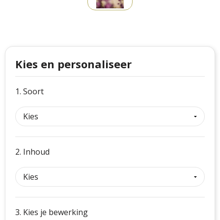
Philips
Kerstmanpakken
Cutter & Buck
Ludieke hoofdbanden
Craft
Kerstspellen
Kies en personaliseer
Thule
Kersttassen
1. Soort
Case Logic
kerstkaarsen
Mepal
Parker
2. Inhoud
Stanley
3. Kies je bewerking