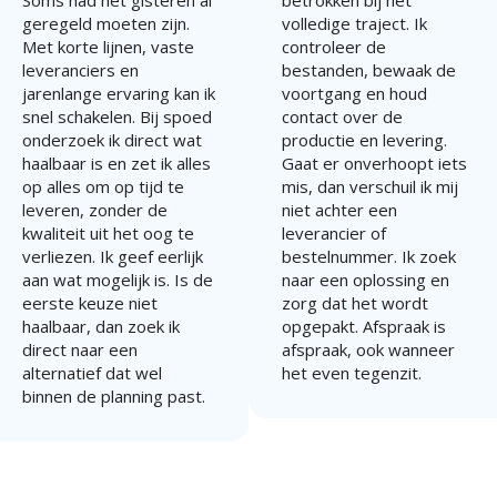
Soms had het gisteren al
betrokken bij het
geregeld moeten zijn.
volledige traject. Ik
Met korte lijnen, vaste
controleer de
leveranciers en
bestanden, bewaak de
jarenlange ervaring kan ik
voortgang en houd
snel schakelen. Bij spoed
contact over de
onderzoek ik direct wat
productie en levering.
haalbaar is en zet ik alles
Gaat er onverhoopt iets
op alles om op tijd te
mis, dan verschuil ik mij
leveren, zonder de
niet achter een
kwaliteit uit het oog te
leverancier of
verliezen. Ik geef eerlijk
bestelnummer. Ik zoek
aan wat mogelijk is. Is de
naar een oplossing en
eerste keuze niet
zorg dat het wordt
haalbaar, dan zoek ik
opgepakt. Afspraak is
direct naar een
afspraak, ook wanneer
alternatief dat wel
het even tegenzit.
binnen de planning past.