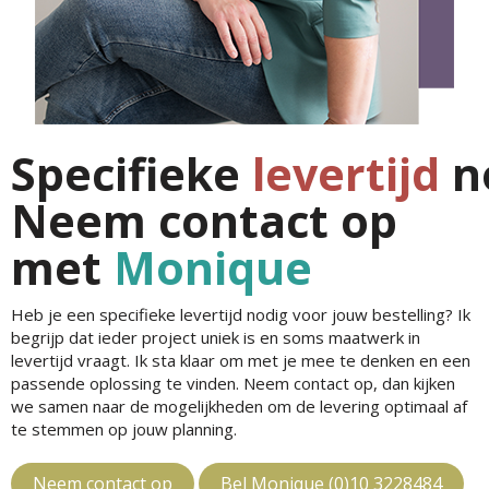
Specifieke
levertijd
n
Neem contact op
met
Monique
Heb je een specifieke levertijd nodig voor jouw bestelling? Ik
begrijp dat ieder project uniek is en soms maatwerk in
levertijd vraagt. Ik sta klaar om met je mee te denken en een
passende oplossing te vinden. Neem contact op, dan kijken
we samen naar de mogelijkheden om de levering optimaal af
te stemmen op jouw planning.
Neem contact op
Bel Monique (0)10 3228484