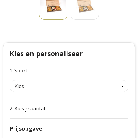
Philips
Kerstmanpakken
Cutter & Buck
Ludieke hoofdbanden
Craft
Kerstspellen
Thule
Kersttassen
Kies en personaliseer
Case Logic
kerstkaarsen
1. Soort
Mepal
Parker
Stanley
2. Kies je aantal
Prijsopgave