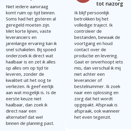
tot nazorg
Niet iedere aanvraag
komt ruim op tijd binnen.
Ik blijf persoonlijk
Soms had het gisteren al
betrokken bij het
geregeld moeten zijn.
volledige traject. Ik
Met korte lijnen, vaste
controleer de
leveranciers en
bestanden, bewaak de
jarenlange ervaring kan ik
voortgang en houd
snel schakelen. Bij spoed
contact over de
onderzoek ik direct wat
productie en levering.
haalbaar is en zet ik alles
Gaat er onverhoopt iets
op alles om op tijd te
mis, dan verschuil ik mij
leveren, zonder de
niet achter een
kwaliteit uit het oog te
leverancier of
verliezen. Ik geef eerlijk
bestelnummer. Ik zoek
aan wat mogelijk is. Is de
naar een oplossing en
eerste keuze niet
zorg dat het wordt
haalbaar, dan zoek ik
opgepakt. Afspraak is
direct naar een
afspraak, ook wanneer
alternatief dat wel
het even tegenzit.
binnen de planning past.