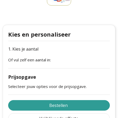
Philips
Kerstmanpakken
Cutter & Buck
Ludieke hoofdbanden
Craft
Kerstspellen
Kies en personaliseer
Thule
Kersttassen
1. Kies je aantal
Case Logic
kerstkaarsen
Of vul zelf een aantal in:
Mepal
Parker
Prijsopgave
Stanley
Selecteer jouw opties voor de prijsopgave.
Bestellen