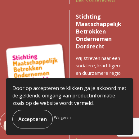
Bekijk onze reviews
Stichting
Maatschappelijk
Betrokken
Ondernemen
Dordrecht
Wij streven naar een
socialere, krachtigere
en duurzamere regio
met gelijke kansen voor
iedereen. Zien we
Door op accepteren te klikken ga je akkoord met
kansen voor
de geldende omgang van productinformatie
verbetering? Dan
zoals op de website wordt vermeld.
komen we in actie en
stimuleren we
Weigeren
ondernemen met
impact.