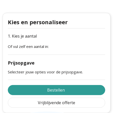
Philips
Kerstmanpakken
Cutter & Buck
Ludieke hoofdbanden
Kies en personaliseer
Craft
Kerstspellen
Thule
Kersttassen
1. Kies je aantal
Of vul zelf een aantal in:
Case Logic
kerstkaarsen
Mepal
Prijsopgave
Parker
Selecteer jouw opties voor de prijsopgave.
Stanley
Bestellen
Vrijblijvende offerte