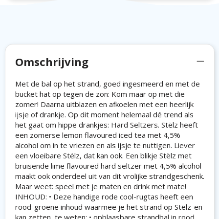
Omschrijving
Met de bal op het strand, goed ingesmeerd en met de
bucket hat op tegen de zon: Kom maar op met die
zomer! Daarna uitblazen en afkoelen met een heerlijk
ijsje of drankje. Op dit moment helemaal dé trend als
het gaat om hippe drankjes: Hard Seltzers. Stëlz heeft
een zomerse lemon flavoured iced tea met 4,5%
alcohol om in te vriezen en als ijsje te nuttigen. Liever
een vloeibare Stëlz, dat kan ook. Een blikje Stëlz met
bruisende lime flavoured hard seltzer met 4,5% alcohol
maakt ook onderdeel uit van dit vrolijke strandgeschenk.
Maar weet: speel met je maten en drink met mate!
INHOUD: • Deze handige rode cool-rugtas heeft een
rood-groene inhoud waarmee je het strand op Stëlz-en
kan zetten, te weten: • opblaasbare strandbal in rood