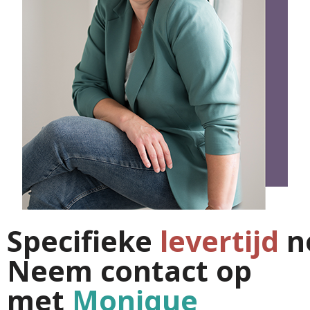
Specifieke
levertijd
n
Neem contact op
met
Monique