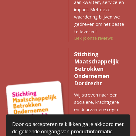
aan kwaliteit, service en
impact. Met deze
waardering blijven we
gedreven om het beste
te leveren!
Bekijk onze reviews
Stichting
Maatschappelijk
Betrokken
Ondernemen
Dordrecht
Wij streven naar een
socialere, krachtigere
en duurzamere regio
met gelijke kansen voor
iedereen. Zien we
Door op accepteren te klikken ga je akkoord met
kansen voor
de geldende omgang van productinformatie