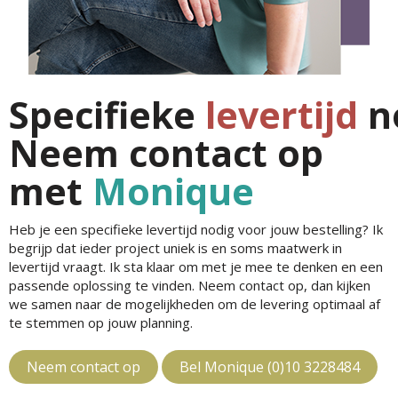
Specifieke
levertijd
n
Neem contact op
met
Monique
Heb je een specifieke levertijd nodig voor jouw bestelling? Ik
begrijp dat ieder project uniek is en soms maatwerk in
levertijd vraagt. Ik sta klaar om met je mee te denken en een
passende oplossing te vinden. Neem contact op, dan kijken
we samen naar de mogelijkheden om de levering optimaal af
te stemmen op jouw planning.
Neem contact op
Bel Monique (0)10 3228484