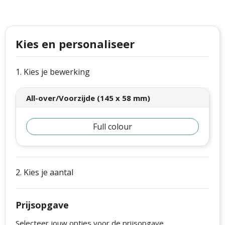
Philips
Kerstmanpakken
Cutter & Buck
Ludieke hoofdbanden
Kies en personaliseer
Craft
Kerstspellen
Thule
Kersttassen
1. Kies je bewerking
Case Logic
kerstkaarsen
All-over/Voorzijde (145 x 58 mm)
Mepal
Full colour
Parker
Stanley
2. Kies je aantal
Prijsopgave
Selecteer jouw opties voor de prijsopgave.