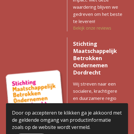
waardering blijven we
gedreven om het beste
te leveren!
Bekijk onze reviews
Stichting
Maatschappelijk
Betrokken
Ondernemen
Dordrecht
Wij streven naar een
socialere, krachtigere
en duurzamere regio
met gelijke kansen voor
iedereen. Zien we
Door op accepteren te klikken ga je akkoord met
kansen voor
de geldende omgang van productinformatie
verbetering? Dan
zoals op de website wordt vermeld.
komen we in actie en