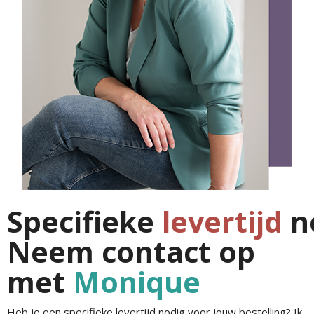
Specifieke
levertijd
n
Neem contact op
met
Monique
Heb je een specifieke levertijd nodig voor jouw bestelling? Ik