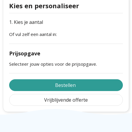
Philips
Kerstmanpakken
Kies en personaliseer
Cutter & Buck
Ludieke hoofdbanden
1. Kies je aantal
Craft
Kerstspellen
Of vul zelf een aantal in:
Thule
Kersttassen
Prijsopgave
Case Logic
kerstkaarsen
Selecteer jouw opties voor de prijsopgave.
Mepal
Parker
Bestellen
Stanley
Vrijblijvende offerte