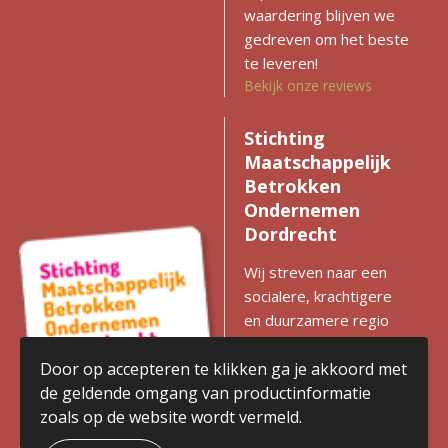
waardering blijven we
gedreven om het beste
te leveren!
Bekijk onze reviews
Stichting
Maatschappelijk
Betrokken
Ondernemen
Dordrecht
Wij streven naar een
socialere, krachtigere
en duurzamere regio
met gelijke kansen voor
iedereen. Zien we
Door op accepteren te klikken ga je akkoord met
kansen voor
de geldende omgang van productinformatie
verbetering? Dan
zoals op de website wordt vermeld.
komen we in actie en