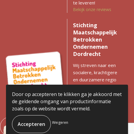
te leveren!
Bekijk onze reviews
Stichting
Maatschappelijk
Betrokken
Ondernemen
Dordrecht
Wij streven naar een
socialere, krachtigere
en duurzamere regio
met gelijke kansen voor
iedereen. Zien we
Door op accepteren te klikken ga je akkoord met
kansen voor
de geldende omgang van productinformatie
verbetering? Dan
zoals op de website wordt vermeld.
komen we in actie en
stimuleren we
Weigeren
ondernemen met