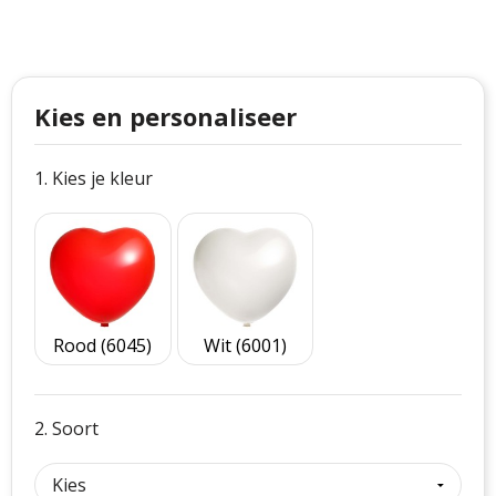
Philips
Kerstmanpakken
Cutter & Buck
Ludieke hoofdbanden
Craft
Kerstspellen
Kies en personaliseer
Thule
Kersttassen
1. Kies je kleur
Case Logic
kerstkaarsen
Mepal
Parker
Rood (6045)
Wit (6001)
Stanley
2. Soort