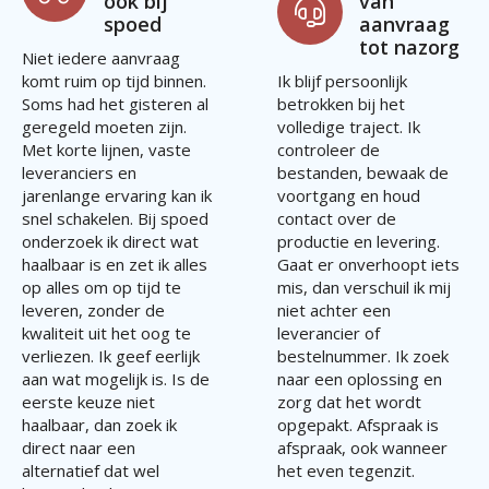
ook bij
van
spoed
aanvraag
tot nazorg
Niet iedere aanvraag
komt ruim op tijd binnen.
Ik blijf persoonlijk
Soms had het gisteren al
betrokken bij het
geregeld moeten zijn.
volledige traject. Ik
Met korte lijnen, vaste
controleer de
leveranciers en
bestanden, bewaak de
jarenlange ervaring kan ik
voortgang en houd
snel schakelen. Bij spoed
contact over de
onderzoek ik direct wat
productie en levering.
haalbaar is en zet ik alles
Gaat er onverhoopt iets
op alles om op tijd te
mis, dan verschuil ik mij
leveren, zonder de
niet achter een
kwaliteit uit het oog te
leverancier of
verliezen. Ik geef eerlijk
bestelnummer. Ik zoek
aan wat mogelijk is. Is de
naar een oplossing en
eerste keuze niet
zorg dat het wordt
haalbaar, dan zoek ik
opgepakt. Afspraak is
direct naar een
afspraak, ook wanneer
alternatief dat wel
het even tegenzit.