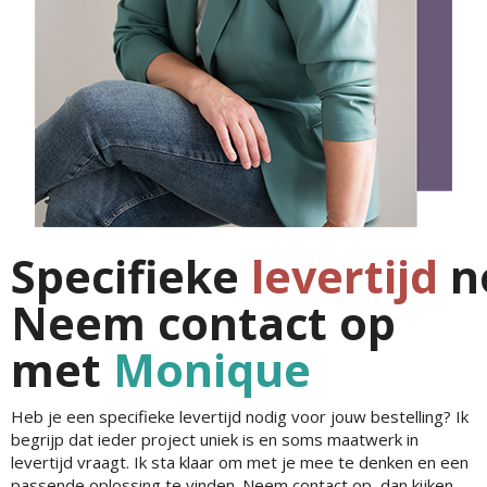
Specifieke
levertijd
n
Neem contact op
met
Monique
Heb je een specifieke levertijd nodig voor jouw bestelling? Ik
begrijp dat ieder project uniek is en soms maatwerk in
levertijd vraagt. Ik sta klaar om met je mee te denken en een
passende oplossing te vinden. Neem contact op, dan kijken