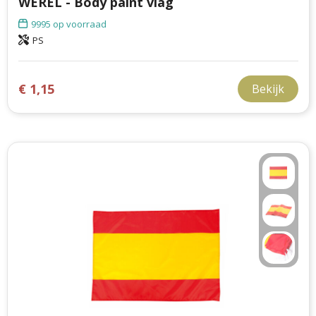
WEREL - Body paint vlag
9995
op voorraad
PS
€ 1,15
Bekijk