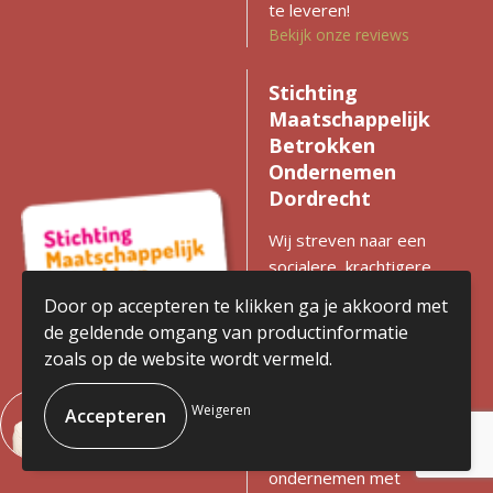
te leveren!
Bekijk onze reviews
Stichting
Maatschappelijk
Betrokken
Ondernemen
Dordrecht
Wij streven naar een
socialere, krachtigere
en duurzamere regio
Door op accepteren te klikken ga je akkoord met
met gelijke kansen voor
de geldende omgang van productinformatie
iedereen. Zien we
zoals op de website wordt vermeld.
kansen voor
verbetering? Dan
Weigeren
komen we in actie en
stimuleren we
ondernemen met