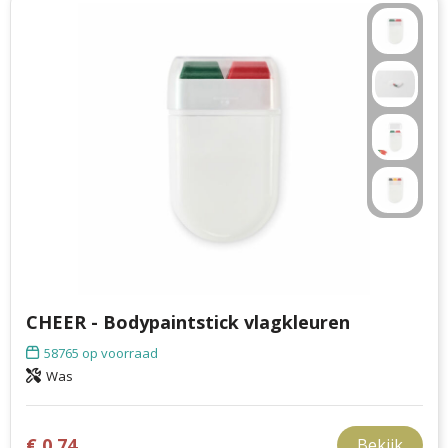
CHEER - Bodypaintstick vlagkleuren
58765
op voorraad
Was
€ 0,74
Bekijk