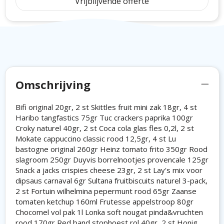
Vrijblijvende offerte
Omschrijving
Bifi original 20gr, 2 st Skittles fruit mini zak 18gr, 4 st
Haribo tangfastics 75gr Tuc crackers paprika 100gr
Croky naturel 40gr, 2 st Coca cola glas fles 0,2l, 2 st
Mokate cappuccino classic rood 12,5gr, 4 st Lu
bastogne original 260gr Heinz tomato frito 350gr Rood
slagroom 250gr Duyvis borrelnootjes provencale 125gr
Snack a jacks crispies cheese 23gr, 2 st Lay's mix voor
dipsaus carnaval 6gr Sultana fruitbiscuits naturel 3-pack,
2 st Fortuin wilhelmina pepermunt rood 65gr Zaanse
tomaten ketchup 160ml Frutesse appelstroop 80gr
Chocomel vol pak 1l Lonka soft nougat pinda&vruchten
rood 170gr Red band stophoest rol 40gr, 2 st Honig