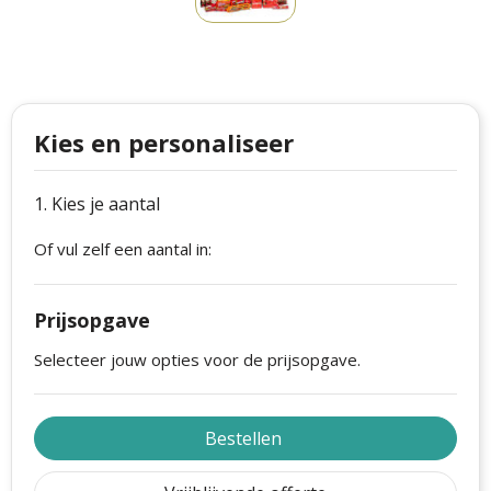
Philips
Kerstmanpakken
Cutter & Buck
Ludieke hoofdbanden
Craft
Kerstspellen
Kies en personaliseer
Thule
Kersttassen
1. Kies je aantal
Case Logic
kerstkaarsen
Of vul zelf een aantal in:
Mepal
Parker
Prijsopgave
Stanley
Selecteer jouw opties voor de prijsopgave.
Bestellen