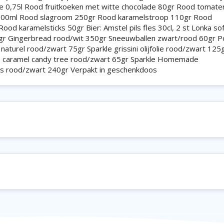
ine 0,75l Rood fruitkoeken met witte chocolade 80gr Rood tomat
500ml Rood slagroom 250gr Rood karamelstroop 110gr Rood
d karamelsticks 50gr Bier: Amstel pils fles 30cl, 2 st Lonka so
gr Gingerbread rood/wit 350gr Sneeuwballen zwart/rood 60gr P
aturel rood/zwart 75gr Sparkle grissini olijfolie rood/zwart 125
e caramel candy tree rood/zwart 65gr Sparkle Homemade
s rood/zwart 240gr Verpakt in geschenkdoos