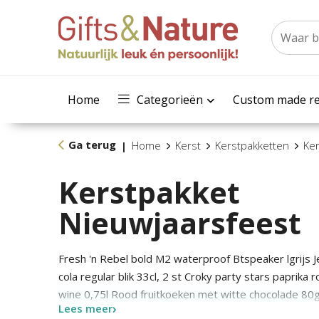
Home
Categorieën
Custom made re
Ga terug
Home
Kerst
Kerstpakketten
Ker
|
Kerstpakket
Nieuwjaarsfeest
Fresh 'n Rebel bold M2 waterproof Btspeaker lgrijs Je
cola regular blik 33cl, 2 st Croky party stars paprika
wine 0,75l Rood fruitkoeken met witte chocolade 8
Lees meer
Rood kaasstengels 71gr Rood chocomelk 500ml Roo