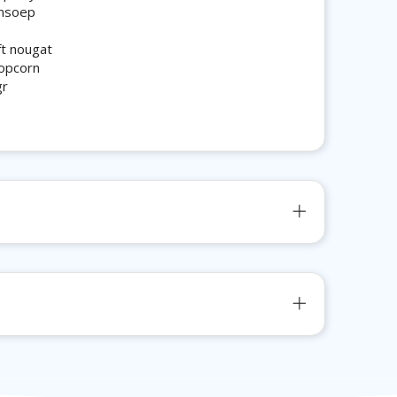
ensoep
ft nougat
opcorn
gr