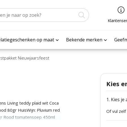
Klantenser
latiegeschenken op maat
Bekende merken
Geef
stpakket Nieuwjaarsfeest
Kies e
1. Kies je
ns Living teddy plaid wit Coca
 rood 80gr HuisWijn: Pluvium red
Of vul zelf
0gr Rood tomatensoep 450ml
d slagroom 250gr Rood