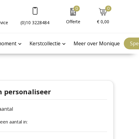
0
0
Offerte
€ 0,00
vice
(0)10 3228484
moment
Kerstcollectie
Meer over Monique
Spe
n personaliseer
 aantal
 een aantal in: