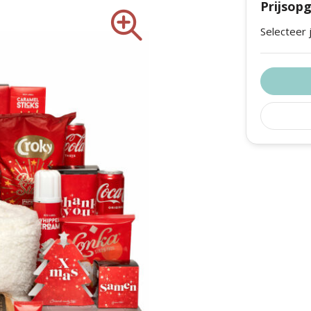
Prijsop
gezouten pinda's 100gr Rood
Lonka soft nougat pinda&vruchten
Selecteer 
d/wit 350gr Sneeuwballen
d 230gr Sparkle toast naturel
t 125gr Sparkle Groene thee
d/zwart 65gr Sparkle
kle wraps rood/zwart 240gr