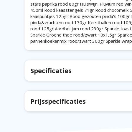
stars paprika rood 80gr HuisWijn: Pluvium red w
450ml Rood kaasstengels 71gr Rood chocomelk 
kaaspuntjes 125gr Rood gezouten pinda's 100gr Roo
pinda&vruchten rood 170gr Kerstballen rood 105
rood 125gr Aardbei jam rood 230gr Sparkle toast n
Sparkle Groene thee rood/zwart 10x1,5gr Sparkl
pannenkoekenmix rood/zwart 300gr Sparkle wrap
Specificaties
Prijsspecificaties