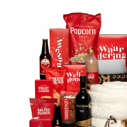
karamelstroop 110gr Rood kaaspuntjes 125gr Rood 
karamelsticks 50gr Bier: Amstel pils fles 30cl, 2 st 
rood 170gr Kerstballen rood 105gr Gingerbread roo
zwart/rood 60gr Popcorn rood 125gr Aardbei jam roo
rood/zwart 75gr Sparkle grissini olijfolie rood/zwar
rood/zwart 10x1,5gr Sparkle caramel candy tree roo
Homemade pannenkoekenmix rood/zwart 300gr Spar
Verpakt in geschenkdoos