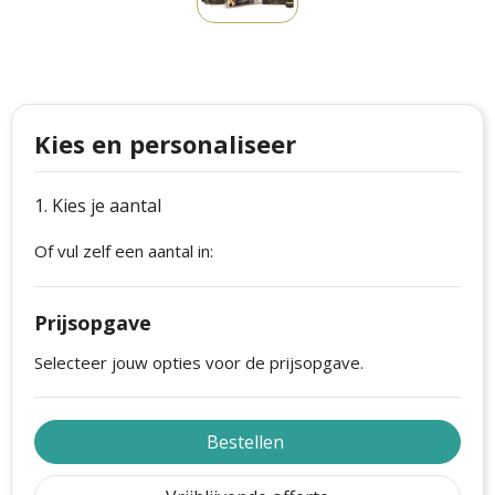
Philips
Kerstmanpakken
Cutter & Buck
Ludieke hoofdbanden
Craft
Kerstspellen
Kies en personaliseer
Thule
Kersttassen
1. Kies je aantal
Case Logic
kerstkaarsen
Of vul zelf een aantal in:
Mepal
Parker
Prijsopgave
Stanley
Selecteer jouw opties voor de prijsopgave.
Bestellen