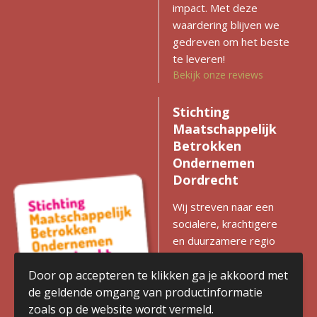
impact. Met deze
waardering blijven we
gedreven om het beste
te leveren!
Bekijk onze reviews
Stichting
Maatschappelijk
Betrokken
Ondernemen
Dordrecht
Wij streven naar een
socialere, krachtigere
en duurzamere regio
met gelijke kansen voor
iedereen. Zien we
Door op accepteren te klikken ga je akkoord met
kansen voor
de geldende omgang van productinformatie
verbetering? Dan
zoals op de website wordt vermeld.