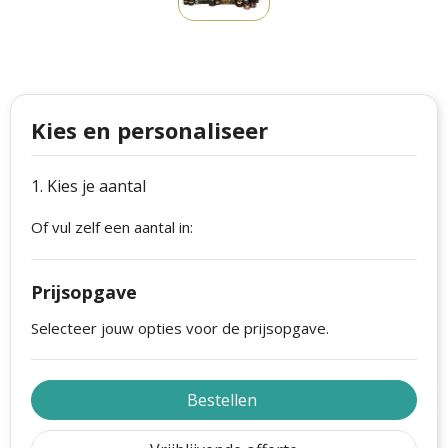
Philips
Kerstmanpakken
Cutter & Buck
Ludieke hoofdbanden
Craft
Kerstspellen
Kies en personaliseer
Thule
Kersttassen
1. Kies je aantal
Case Logic
kerstkaarsen
Of vul zelf een aantal in:
Mepal
Parker
Prijsopgave
Stanley
Selecteer jouw opties voor de prijsopgave.
Bestellen