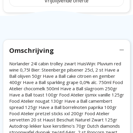
Vrijblijvende offerte
Omschrijving
Norlander 24l cabin trolley zwart HuisWijn: Pluvium red
wine 0,75l Bier: Steenberge pilsener 25cl, 2 st Have a
Ball olijven 50gr Have a Ball cake citroen en gember
400gr Have a Ball sparkling grape 0,0% alc. 750ml Food
Atelier chocomelk 500ml Have a Ball slagroom 250gr
Have a Ball toast 100gr Food Atelier ijsmix vanille 125gr
Food Atelier nougat 130gr Have a Ball camembert
spread 125gr Have a Ball borrelnoten paprika 100gr
Food Atelier pretzel sticks xxl 200gr Food Atelier
servetten 20 st Haust Beschuit Naturel Zwart 125gr
Autodrop lekker luxe kerstlimo's 70gr Dutch diamonds
stroopwafel duopak zw/gd 64gr, 2 st Popcorn zwart