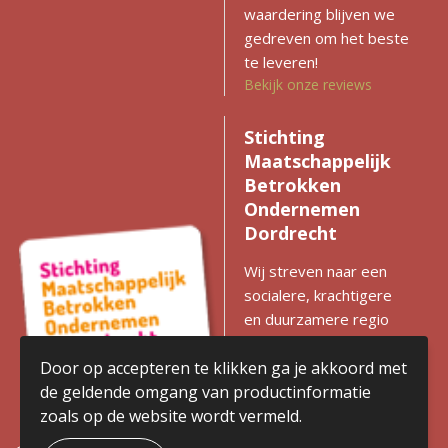
waardering blijven we
gedreven om het beste
te leveren!
Bekijk onze reviews
Stichting
Maatschappelijk
Betrokken
Ondernemen
Dordrecht
Wij streven naar een
socialere, krachtigere
en duurzamere regio
met gelijke kansen voor
iedereen. Zien we
Door op accepteren te klikken ga je akkoord met
kansen voor
de geldende omgang van productinformatie
verbetering? Dan
zoals op de website wordt vermeld.
komen we in actie en