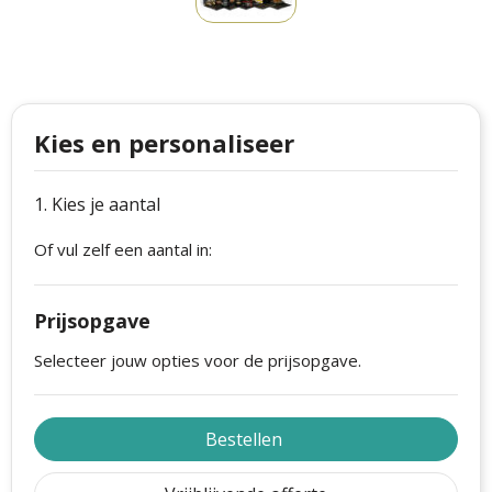
Philips
Kerstmanpakken
Cutter & Buck
Ludieke hoofdbanden
Craft
Kerstspellen
Kies en personaliseer
Thule
Kersttassen
1. Kies je aantal
Case Logic
kerstkaarsen
Of vul zelf een aantal in:
Mepal
Parker
Prijsopgave
Stanley
Selecteer jouw opties voor de prijsopgave.
Bestellen