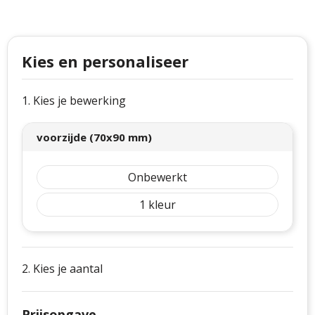
Philips
Kerstmanpakken
Cutter & Buck
Ludieke hoofdbanden
Kies en personaliseer
Craft
Kerstspellen
Thule
Kersttassen
1. Kies je bewerking
Case Logic
kerstkaarsen
voorzijde (70x90 mm)
Mepal
Onbewerkt
Parker
1
Stanley
2. Kies je aantal
Prijsopgave