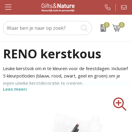
0
0
Beurs & evenement
Custom made handdoeken als relatiegeschenk
WMF
Geslaagden en Examen
Kerstsjaals
Drinkwaren
Custom made sokken als relatiegeschenk
JBL
Brievenbuspakketten
Kerstpakketten
RENO kerstkous
Elektronica en gadgets
Custom made promotiematerialen op maat
Igloo
Koningsdag
Keuzekado
Leuke kerstsok om in te kleuren voor de feestdagen. Inclusief
Eten & drinken
Samsonite
Pakketten voor elke gelegenheid
Kerstgadgets
5 kleurpotloden (blauw, rood, zwart, geel en groen) om je
eigen unieke kerstdecoratie te creëren.
Kleding en caps
Sony
Pasen
Kerstverpakkingen
Lees meer
Notitieboeken en kantoor
Tefal
Sinterklaas
Kersttruien
Outdoor en vrije tijd
Nespresso
Verjaardagen
Kerstballen
Paraplu's
Chupa Chups
Voetbal, EK en WK
Kerstknuffels