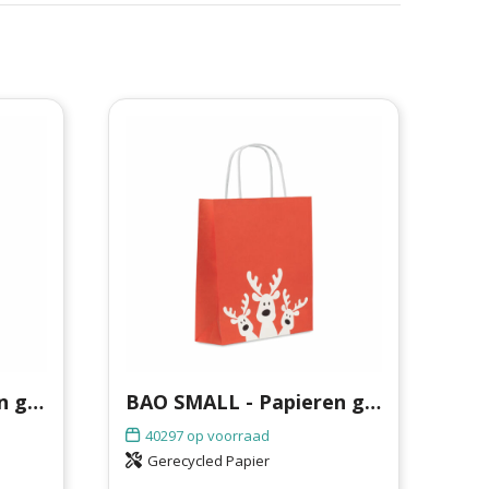
BAO LARGE - Papieren geschenkzakje (L)
BAO SMALL - Papieren geschenkzakje (S)
40297
op voorraad
Gerecycled Papier