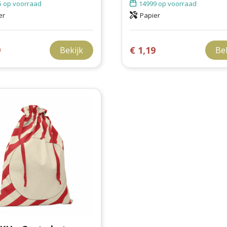
5
op voorraad
14999
op voorraad
er
Papier
9
€ 1,19
Bekijk
Be