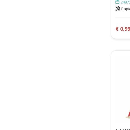
2487
Papi
€ 0,9