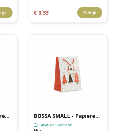
€ 0,33
kijk
Bekijk
BAO MEDIUM - Papieren geschenkzakje (M)
BOSSA SMALL - Papieren geschenkzakje (S)
14849
op voorraad