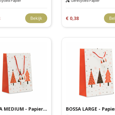
cycled Papier
Gerecycled Papier
8
€ 0,38
Bekijk
Be
BOSSA MEDIUM - Papieren geschenkzakje (M)