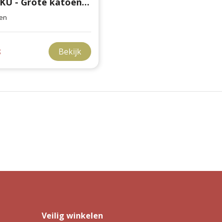
LAUKKU - Grote katoenen tas kerstmotief
en
8
Bekijk
Veilig winkelen