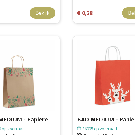
8
€ 0,28
Bekijk
Be
BAO MEDIUM - Papieren geschenkzakje medium
0
op voorraad
36995
op voorraad