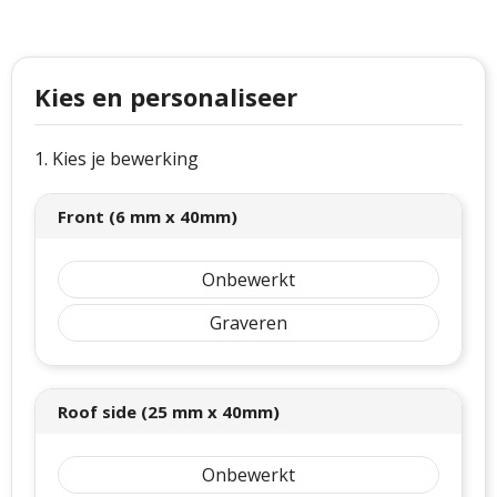
Philips
Kerstmanpakken
Cutter & Buck
Ludieke hoofdbanden
Kies en personaliseer
Craft
Kerstspellen
Thule
Kersttassen
1. Kies je bewerking
Case Logic
kerstkaarsen
Front (6 mm x 40mm)
Mepal
Onbewerkt
Parker
Graveren
Stanley
Roof side (25 mm x 40mm)
Onbewerkt