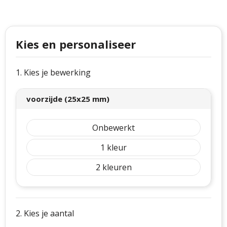
Philips
Kerstmanpakken
Cutter & Buck
Ludieke hoofdbanden
Kies en personaliseer
Craft
Kerstspellen
Thule
Kersttassen
1. Kies je bewerking
Case Logic
kerstkaarsen
voorzijde (25x25 mm)
Mepal
Onbewerkt
Parker
1
Stanley
2
2. Kies je aantal