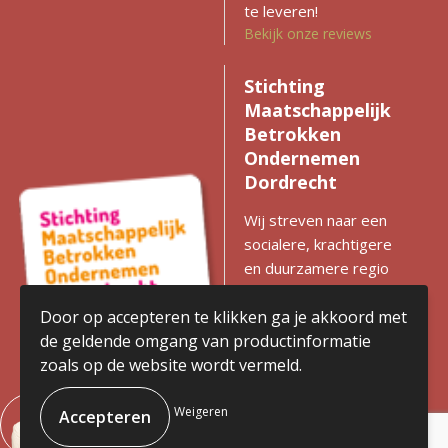
te leveren!
Bekijk onze reviews
Stichting
Maatschappelijk
Betrokken
Ondernemen
Dordrecht
Wij streven naar een
socialere, krachtigere
en duurzamere regio
met gelijke kansen voor
iedereen. Zien we
Door op accepteren te klikken ga je akkoord met
kansen voor
de geldende omgang van productinformatie
verbetering? Dan
zoals op de website wordt vermeld.
komen we in actie en
stimuleren we
Weigeren
ondernemen met