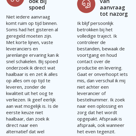
ook bij
van
spoed
aanvraag
tot nazorg
Niet iedere aanvraag
komt ruim op tijd binnen.
Ik blijf persoonlijk
Soms had het gisteren al
betrokken bij het
geregeld moeten zijn.
volledige traject. Ik
Met korte lijnen, vaste
controleer de
leveranciers en
bestanden, bewaak de
jarenlange ervaring kan ik
voortgang en houd
snel schakelen. Bij spoed
contact over de
onderzoek ik direct wat
productie en levering.
haalbaar is en zet ik alles
Gaat er onverhoopt iets
op alles om op tijd te
mis, dan verschuil ik mij
leveren, zonder de
niet achter een
kwaliteit uit het oog te
leverancier of
verliezen. Ik geef eerlijk
bestelnummer. Ik zoek
aan wat mogelijk is. Is de
naar een oplossing en
eerste keuze niet
zorg dat het wordt
haalbaar, dan zoek ik
opgepakt. Afspraak is
direct naar een
afspraak, ook wanneer
alternatief dat wel
het even tegenzit.