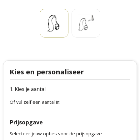
Philips
Kerstmanpakken
Cutter & Buck
Ludieke hoofdbanden
Craft
Kerstspellen
Thule
Kersttassen
Case Logic
kerstkaarsen
Kies en personaliseer
Mepal
Parker
1. Kies je aantal
Stanley
Of vul zelf een aantal in:
Prijsopgave
Selecteer jouw opties voor de prijsopgave.