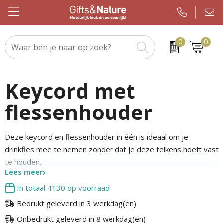
0
0
Beurs & evenement
Custom made handdoeken als relatiegeschenk
WMF
Geslaagden en Examen
Kerstsjaals
Drinkwaren
Custom made sokken als relatiegeschenk
JBL
Brievenbuspakketten
Kerstpakketten
Keycord met
flessenhouder
Elektronica en gadgets
Custom made promotiematerialen op maat
Igloo
Koningsdag
Keuzekado
Eten & drinken
Samsonite
Pakketten voor elke gelegenheid
Kerstgadgets
Deze keycord en flessenhouder in één is ideaal om je
drinkfles mee te nemen zonder dat je deze telkens hoeft vast
Kleding en caps
Sony
Pasen
Kerstverpakkingen
te houden.
Lees meer
Notitieboeken en kantoor
Tefal
Sinterklaas
Kersttruien
In totaal
4130
op voorraad
Outdoor en vrije tijd
Nespresso
Verjaardagen
Kerstballen
Bedrukt geleverd in 3 werkdag(en)
Paraplu's
Chupa Chups
Voetbal, EK en WK
Kerstknuffels
Onbedrukt geleverd in 8 werkdag(en)