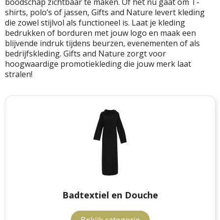
boodschap zichtbaar te maken. Of het nu gaat om T-
shirts, polo’s of jassen, Gifts and Nature levert kleding
Schrijfwaren
Amuse
Kerstdekens
die zowel stijlvol als functioneel is. Laat je kleding
bedrukken of borduren met jouw logo en maak een
Sportkleding
Mentos
Kerstservies
blijvende indruk tijdens beurzen, evenementen of als
bedrijfskleding. Gifts and Nature zorgt voor
Tassen & reizen
Duracell
Kerstpennen
hoogwaardige promotiekleding die jouw merk laat
stralen!
Werkkleding
Kodak
Voor in de kerstboom
Alle relatiegeschenken
MOYU
Kerstmokken en drinkwaren
Fresh 'n Rebel
Kerstversieringen
Brabantia
Adventskalenders
Bambook
Kerstsokken
Badtextiel en Douche
Rackpack
Kerstmutsen