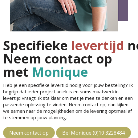
Specifieke
levertijd
n
Neem contact op
met
Monique
Heb je een specifieke levertijd nodig voor jouw bestelling? Ik
begrijp dat ieder project uniek is en soms maatwerk in
levertijd vraagt. Ik sta klaar om met je mee te denken en een
passende oplossing te vinden. Neem contact op, dan kijken
we samen naar de mogelijkheden om de levering optimaal af
te stemmen op jouw planning.
Neem contact op
Bel Monique (0)10 3228484