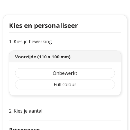
Philips
Kerstmanpakken
Cutter & Buck
Ludieke hoofdbanden
Kies en personaliseer
Craft
Kerstspellen
Thule
Kersttassen
1. Kies je bewerking
Case Logic
kerstkaarsen
Voorzijde (110 x 100 mm)
Mepal
Onbewerkt
Parker
Full colour
Stanley
2. Kies je aantal
Prijsopgave