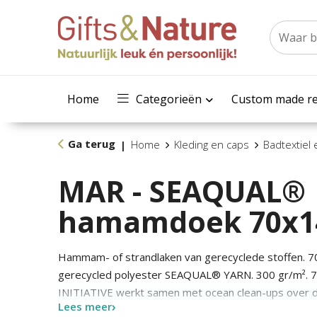
Home
Categorieën
Custom made re
Ga terug
Home
Kleding en caps
Badtextiel
|
MAR - SEAQUAL®
hamamdoek 70x1
Hammam- of strandlaken van gerecyclede stoffen. 
gerecycled polyester SEAQUAL® YARN. 300 gr/m².
INITIATIVE werkt samen met ocean clean-ups over 
Lees meer
geven aan het afval dat uit de zee wordt gehaald te 