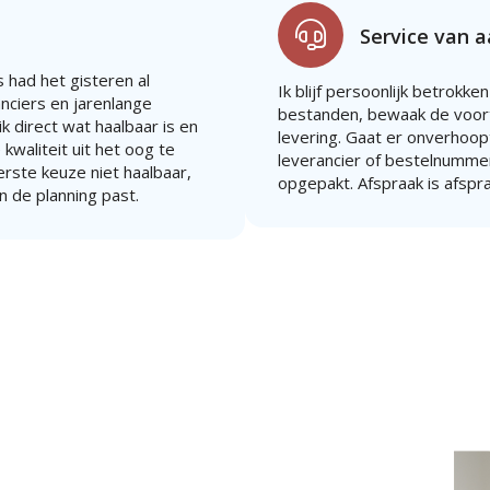
Service van 
 had het gisteren al
Ik blijf persoonlijk betrokken
anciers en jarenlange
bestanden, bewaak de voort
k direct wat haalbaar is en
levering. Gaat er onverhoopt 
 kwaliteit uit het oog te
leverancier of bestelnummer
eerste keuze niet haalbaar,
opgepakt. Afspraak is afspr
n de planning past.