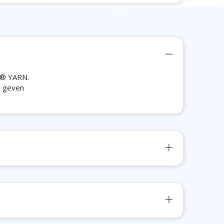
L® YARN.
e geven