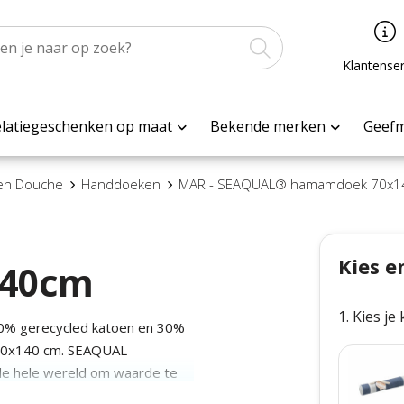
Klantenser
latiegeschenken op maat
Bekende merken
Geef
 en Douche
Handdoeken
MAR - SEAQUAL® hamamdoek 70x1
Kies e
40cm
1. Kies je
70% gerecycled katoen en 30%
 70x140 cm. SEAQUAL
de hele wereld om waarde te
recyclen. Gemaakt in de EU.