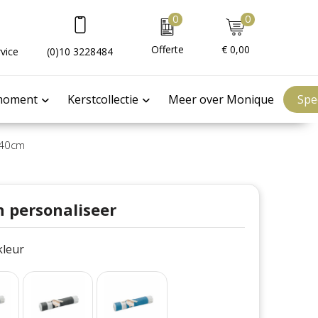
0
0
Offerte
€ 0,00
vice
(0)10 3228484
moment
Kerstcollectie
Meer over Monique
Spe
40cm
n personaliseer
 kleur