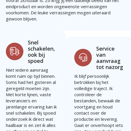
vooraf zichtbaar is. Zo krijg jij een duidelijk beeld van het
eindproduct en worden ongewenste verrassingen
voorkomen. De leuke verrassingen mogen uiteraard
gewoon blijven.
Snel
schakelen,
Service
ook bij
van
spoed
aanvraag
tot nazorg
Niet iedere aanvraag
komt ruim op tijd binnen.
Ik blijf persoonlijk
Soms had het gisteren al
betrokken bij het
geregeld moeten zijn.
volledige traject. Ik
Met korte lijnen, vaste
controleer de
leveranciers en
bestanden, bewaak de
jarenlange ervaring kan ik
voortgang en houd
snel schakelen. Bij spoed
contact over de
onderzoek ik direct wat
productie en levering.
haalbaar is en zet ik alles
Gaat er onverhoopt iets