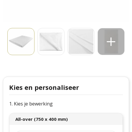
Philips
Kerstmanpakken
Cutter & Buck
Ludieke hoofdbanden
Craft
Kerstspellen
Thule
Kersttassen
Case Logic
kerstkaarsen
Mepal
Parker
Kies en personaliseer
Stanley
1. Kies je bewerking
All-over (750 x 400 mm)