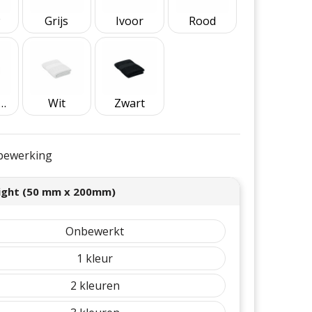
Grijs
Ivoor
Rood
yal Blauw
Wit
Zwart
e bewerking
right (50 mm x 200mm)
Onbewerkt
1
2