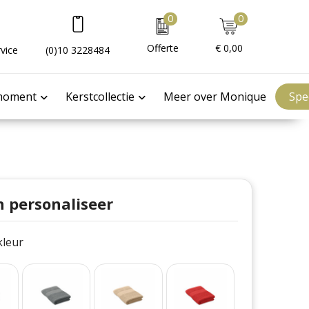
0
0
Offerte
€ 0,00
vice
(0)10 3228484
moment
Kerstcollectie
Meer over Monique
Spe
n personaliseer
 kleur