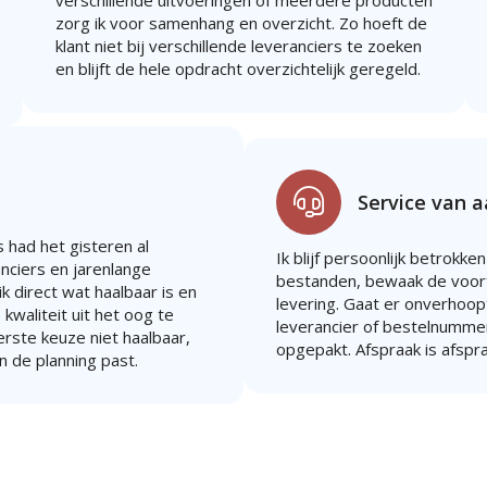
verschillende uitvoeringen of meerdere producten
zorg ik voor samenhang en overzicht. Zo hoeft de
klant niet bij verschillende leveranciers te zoeken
en blijft de hele opdracht overzichtelijk geregeld.
Service van 
 had het gisteren al
Ik blijf persoonlijk betrokken
anciers en jarenlange
bestanden, bewaak de voort
k direct wat haalbaar is en
levering. Gaat er onverhoopt 
 kwaliteit uit het oog te
leverancier of bestelnummer
eerste keuze niet haalbaar,
opgepakt. Afspraak is afspr
n de planning past.