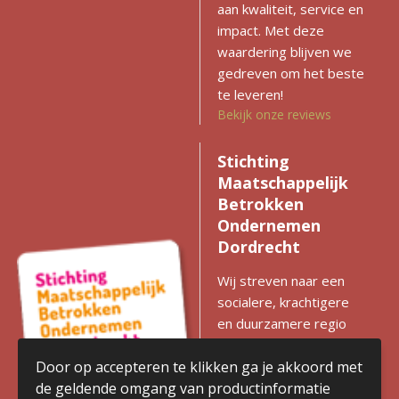
aan kwaliteit, service en
impact. Met deze
waardering blijven we
gedreven om het beste
te leveren!
Bekijk onze reviews
Stichting
Maatschappelijk
Betrokken
Ondernemen
Dordrecht
Wij streven naar een
socialere, krachtigere
en duurzamere regio
met gelijke kansen voor
iedereen. Zien we
Door op accepteren te klikken ga je akkoord met
kansen voor
de geldende omgang van productinformatie