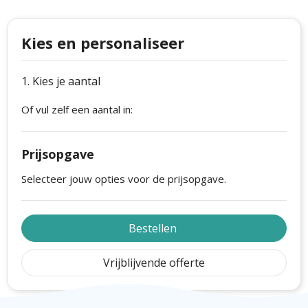
Philips
Kerstmanpakken
Cutter & Buck
Ludieke hoofdbanden
Kies en personaliseer
Craft
Kerstspellen
1. Kies je aantal
Thule
Kersttassen
Of vul zelf een aantal in:
Case Logic
kerstkaarsen
Prijsopgave
Mepal
Selecteer jouw opties voor de prijsopgave.
Parker
Stanley
Bestellen
Vrijblijvende offerte