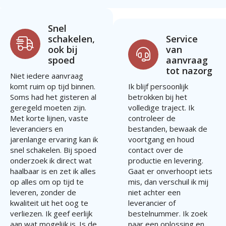
Snel
schakelen,
Service
ook bij
van
spoed
aanvraag
tot nazorg
Niet iedere aanvraag
komt ruim op tijd binnen.
Ik blijf persoonlijk
Soms had het gisteren al
betrokken bij het
geregeld moeten zijn.
volledige traject. Ik
Met korte lijnen, vaste
controleer de
leveranciers en
bestanden, bewaak de
jarenlange ervaring kan ik
voortgang en houd
snel schakelen. Bij spoed
contact over de
onderzoek ik direct wat
productie en levering.
haalbaar is en zet ik alles
Gaat er onverhoopt iets
op alles om op tijd te
mis, dan verschuil ik mij
leveren, zonder de
niet achter een
kwaliteit uit het oog te
leverancier of
verliezen. Ik geef eerlijk
bestelnummer. Ik zoek
aan wat mogelijk is. Is de
naar een oplossing en