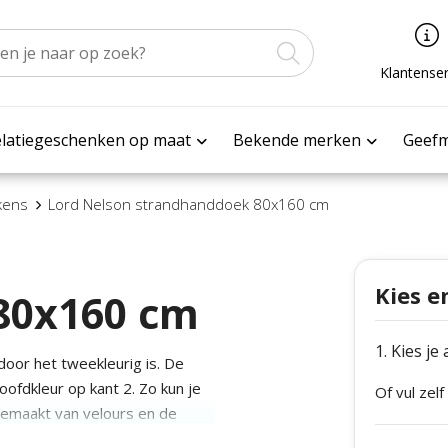
Klantenser
latiegeschenken op maat
Bekende merken
Geef
kens
Lord Nelson strandhanddoek 80x160 cm
Kies e
80x160 cm
1. Kies je
oor het tweekleurig is. De
ofdkleur op kant 2. Zo kun je
Of vul zelf
s gemaakt van velours en de
rtificeerd.