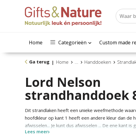
Home
Categorieën
Custom made re
Ga terug
Home
...
Handdoeken
Strandla
|
Lord Nelson
strandhanddoek 
Dit strandlaken heeft een unieke weefmethode waard
hoofdkleur op kant 1 heeft een andere kleur dan de ho
afwisselen... Je kunt dus afwisselen ... De ene kant i
Lees meer
andere van badstof. Gewicht 400 gram. Oekotex gece