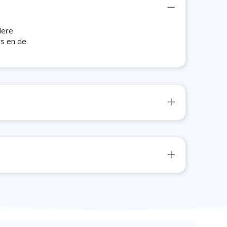
dere
rs en de