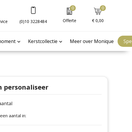
0
0
Offerte
€ 0,00
vice
(0)10 3228484
moment
Kerstcollectie
Meer over Monique
Spe
n personaliseer
 aantal
 een aantal in: