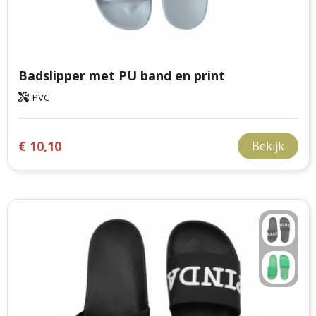
Badslipper met PU band en print
PVC
€ 10,10
Bekijk