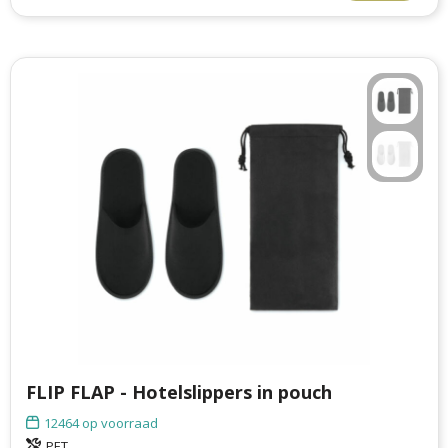
Philips
Kerstmanpakken
Cutter & Buck
Ludieke hoofdbanden
Craft
Kerstspellen
Thule
Kersttassen
Case Logic
kerstkaarsen
Mepal
Parker
Stanley
FLIP FLAP - Hotelslippers in pouch
12464
op voorraad
PET