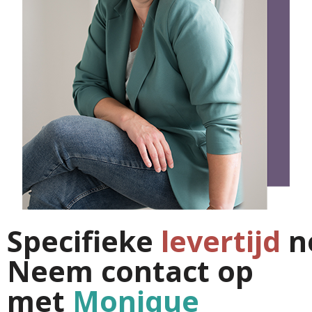
Specifieke
levertijd
n
Neem contact op
met
Monique