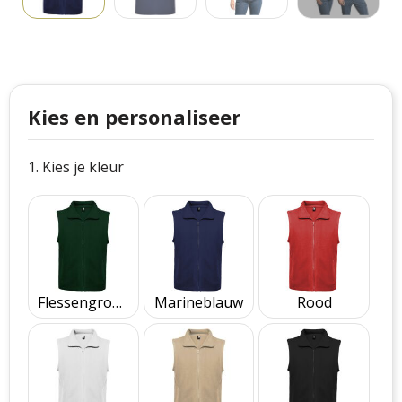
Philips
Kerstmanpakken
Cutter & Buck
Ludieke hoofdbanden
Craft
Kerstspellen
Kies en personaliseer
Thule
Kersttassen
1. Kies je kleur
Case Logic
kerstkaarsen
Mepal
Parker
Stanley
Flessengroen
Marineblauw
Rood