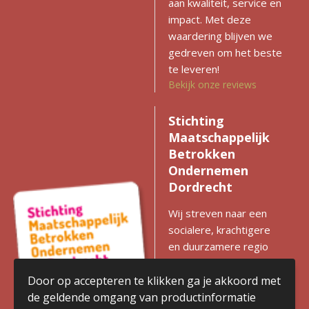
aan kwaliteit, service en
impact. Met deze
waardering blijven we
gedreven om het beste
te leveren!
Bekijk onze reviews
Stichting
Maatschappelijk
Betrokken
Ondernemen
Dordrecht
Wij streven naar een
socialere, krachtigere
en duurzamere regio
met gelijke kansen voor
iedereen. Zien we
Door op accepteren te klikken ga je akkoord met
kansen voor
de geldende omgang van productinformatie