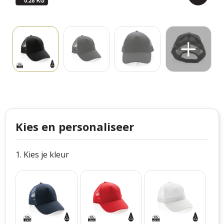
Philips
Kerstmanpakken
Cutter & Buck
Ludieke hoofdbanden
Craft
Kerstspellen
Thule
Kersttassen
Case Logic
kerstkaarsen
Mepal
Kies en personaliseer
Parker
1. Kies je kleur
Stanley