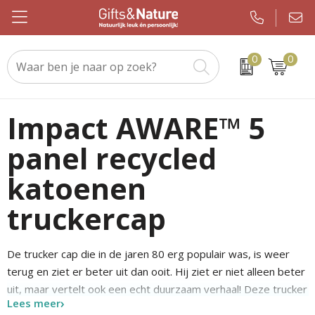
0
0
Beurs & evenement
Custom made handdoeken als relatiegeschenk
WMF
Geslaagden en Examen
Kerstsjaals
Drinkwaren
Custom made sokken als relatiegeschenk
JBL
Brievenbuspakketten
Kerstpakketten
Impact AWARE™ 5
panel recycled
Elektronica en gadgets
Custom made promotiematerialen op maat
Igloo
Koningsdag
Keuzekado
katoenen
Eten & drinken
Samsonite
Pakketten voor elke gelegenheid
Kerstgadgets
truckercap
Kleding en caps
Sony
Pasen
Kerstverpakkingen
Notitieboeken en kantoor
Tefal
Sinterklaas
Kersttruien
De trucker cap die in de jaren 80 erg populair was, is weer
terug en ziet er beter uit dan ooit. Hij ziet er niet alleen beter
Outdoor en vrije tijd
Nespresso
Verjaardagen
Kerstballen
uit, maar vertelt ook een echt duurzaam verhaal! Deze trucker
Lees meer
cap met 5 panelen en gebogen klep is gemaakt van
Paraplu's
Chupa Chups
Voetbal, EK en WK
Kerstknuffels