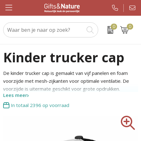
0
0
Beurs & evenement
Custom made handdoeken als relatiegeschenk
WMF
Geslaagden en Examen
Kerstsjaals
Drinkwaren
Custom made sokken als relatiegeschenk
JBL
Brievenbuspakketten
Kerstpakketten
Kinder trucker cap
Elektronica en gadgets
Custom made promotiematerialen op maat
Igloo
Koningsdag
Keuzekado
De kinder trucker cap is gemaakt van vijf panelen en foam
Eten & drinken
Samsonite
Pakketten voor elke gelegenheid
Kerstgadgets
voorzijde met mesh-zijkanten voor optimale ventilatie. De
voorzijde is uitermate geschikt voor grote opdrukken.
Kleding en caps
Sony
Pasen
Kerstverpakkingen
Lees meer
In totaal
2396
op voorraad
Notitieboeken en kantoor
Tefal
Sinterklaas
Kersttruien
Outdoor en vrije tijd
Nespresso
Verjaardagen
Kerstballen
Paraplu's
Chupa Chups
Voetbal, EK en WK
Kerstknuffels