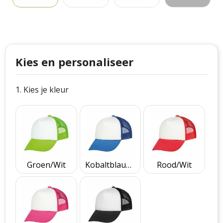
Philips
Kerstmanpakken
Cutter & Buck
Ludieke hoofdbanden
Craft
Kerstspellen
Kies en personaliseer
Thule
Kersttassen
1. Kies je kleur
Case Logic
kerstkaarsen
Mepal
Parker
Stanley
Groen/Wit
Kobaltblauw/Wit
Rood/Wit