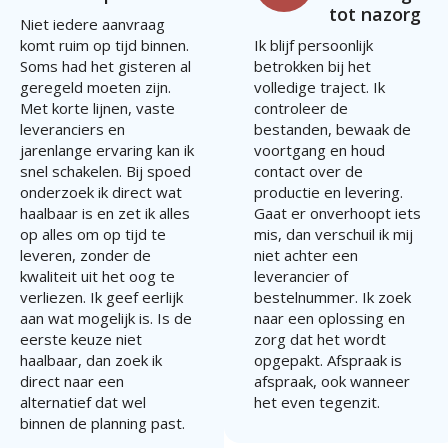
tot nazorg
Niet iedere aanvraag
komt ruim op tijd binnen.
Ik blijf persoonlijk
Soms had het gisteren al
betrokken bij het
geregeld moeten zijn.
volledige traject. Ik
Met korte lijnen, vaste
controleer de
leveranciers en
bestanden, bewaak de
jarenlange ervaring kan ik
voortgang en houd
snel schakelen. Bij spoed
contact over de
onderzoek ik direct wat
productie en levering.
haalbaar is en zet ik alles
Gaat er onverhoopt iets
op alles om op tijd te
mis, dan verschuil ik mij
leveren, zonder de
niet achter een
kwaliteit uit het oog te
leverancier of
verliezen. Ik geef eerlijk
bestelnummer. Ik zoek
aan wat mogelijk is. Is de
naar een oplossing en
eerste keuze niet
zorg dat het wordt
haalbaar, dan zoek ik
opgepakt. Afspraak is
direct naar een
afspraak, ook wanneer
alternatief dat wel
het even tegenzit.
binnen de planning past.