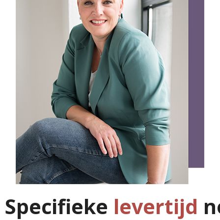
Specifieke
levertijd
n