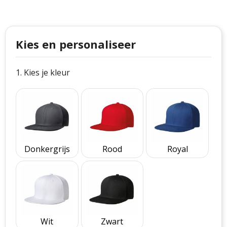
Philips
Kerstmanpakken
Cutter & Buck
Ludieke hoofdbanden
Kies en personaliseer
Craft
Kerstspellen
Thule
Kersttassen
1. Kies je kleur
Case Logic
kerstkaarsen
Mepal
Parker
Donkergrijs
Rood
Royal
Stanley
Wit
Zwart